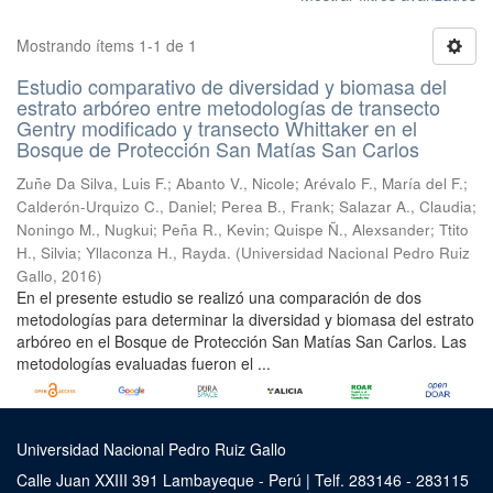
Mostrando ítems 1-1 de 1
Estudio comparativo de diversidad y biomasa del
estrato arbóreo entre metodologías de transecto
Gentry modificado y transecto Whittaker en el
Bosque de Protección San Matías San Carlos
Zuñe Da Silva, Luis F.
;
Abanto V., Nicole
;
Arévalo F., María del F.
;
Calderón-Urquizo C., Daniel
;
Perea B., Frank
;
Salazar A., Claudia
;
Noningo M., Nugkui
;
Peña R., Kevin
;
Quispe Ñ., Alexsander
;
Ttito
H., Silvia
;
Yllaconza H., Rayda.
(
Universidad Nacional Pedro Ruiz
Gallo
,
2016
)
En el presente estudio se realizó una comparación de dos
metodologías para determinar la diversidad y biomasa del estrato
arbóreo en el Bosque de Protección San Matías San Carlos. Las
metodologías evaluadas fueron el ...
Universidad Nacional Pedro Ruiz Gallo
Calle Juan XXIII 391 Lambayeque - Perú | Telf. 283146 - 283115