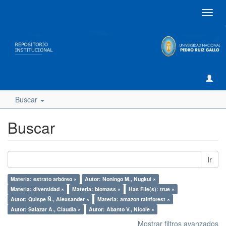
Camb
naveg
Buscar
Buscar
Ir
Materia: estrato arbóreo ×
Autor: Noningo M., Nugkui ×
Materia: diversidad ×
Materia: biomass ×
Has File(s): true ×
Autor: Quispe Ñ., Alexsander ×
Materia: amazon rainforest ×
Autor: Salazar A., Claudia ×
Autor: Abanto V., Nicole ×
Mostrar filtros avanzados