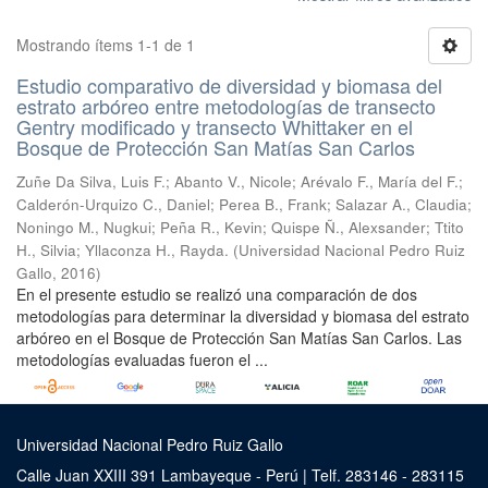
Mostrando ítems 1-1 de 1
Estudio comparativo de diversidad y biomasa del
estrato arbóreo entre metodologías de transecto
Gentry modificado y transecto Whittaker en el
Bosque de Protección San Matías San Carlos
Zuñe Da Silva, Luis F.
;
Abanto V., Nicole
;
Arévalo F., María del F.
;
Calderón-Urquizo C., Daniel
;
Perea B., Frank
;
Salazar A., Claudia
;
Noningo M., Nugkui
;
Peña R., Kevin
;
Quispe Ñ., Alexsander
;
Ttito
H., Silvia
;
Yllaconza H., Rayda.
(
Universidad Nacional Pedro Ruiz
Gallo
,
2016
)
En el presente estudio se realizó una comparación de dos
metodologías para determinar la diversidad y biomasa del estrato
arbóreo en el Bosque de Protección San Matías San Carlos. Las
metodologías evaluadas fueron el ...
Universidad Nacional Pedro Ruiz Gallo
Calle Juan XXIII 391 Lambayeque - Perú | Telf. 283146 - 283115