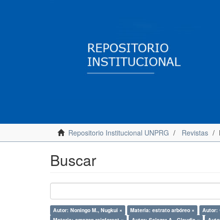
Repositorio Institucional UNPRG
Revistas
Buscar
Autor: Noningo M., Nugkui ×
Materia: estrato arbóreo ×
Autor:
Materia: amazon rainforest ×
Autor: Salazar A., Claudia ×
Autor