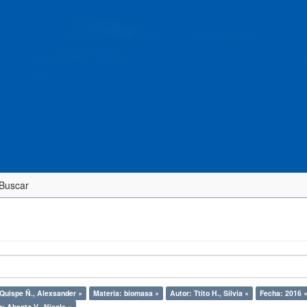
Buscar
 Quispe Ñ., Alexsander ×
Materia: biomasa ×
Autor: Ttito H., Silvia ×
Fecha: 2016 
: Abanto V., Nicole ×