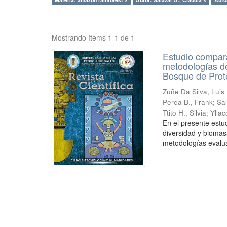
Mostrando ítems 1-1 de 1
Estudio compara
metodologías de
Bosque de Prot
Zuñe Da Silva, Luis 
Perea B., Frank
;
Sal
Ttito H., Silvia
;
Ylla
En el presente estu
diversidad y biomas
metodologías evalua