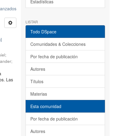
Estadísticas
avanzados
LISTAR
Todo DSpace
l
Comunidades & Colecciones
iel
;
Por fecha de publicación
sander
;
Autores
a
os. Las
Títulos
Materias
Esta comunidad
Por fecha de publicación
Autores