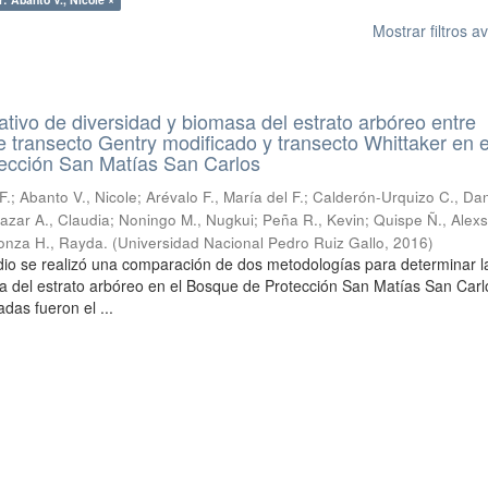
Mostrar filtros 
tivo de diversidad y biomasa del estrato arbóreo entre
 transecto Gentry modificado y transecto Whittaker en e
ección San Matías San Carlos
F.
;
Abanto V., Nicole
;
Arévalo F., María del F.
;
Calderón-Urquizo C., Dan
azar A., Claudia
;
Noningo M., Nugkui
;
Peña R., Kevin
;
Quispe Ñ., Alex
conza H., Rayda.
(
Universidad Nacional Pedro Ruiz Gallo
,
2016
)
dio se realizó una comparación de dos metodologías para determinar l
a del estrato arbóreo en el Bosque de Protección San Matías San Carl
das fueron el ...