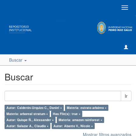
Camb
naveg
Buscar
Buscar
Ir
Autor: Calderón-Urquizo C., Daniel ×
Materia: estrato arbóreo ×
Materia: arboreal stratum ×
Has File(s): true ×
Autor: Quispe Ñ., Alexsander ×
Materia: amazon rainforest ×
Autor: Salazar A., Claudia ×
Autor: Abanto V., Nicole ×
Mostrar filtros avanzados