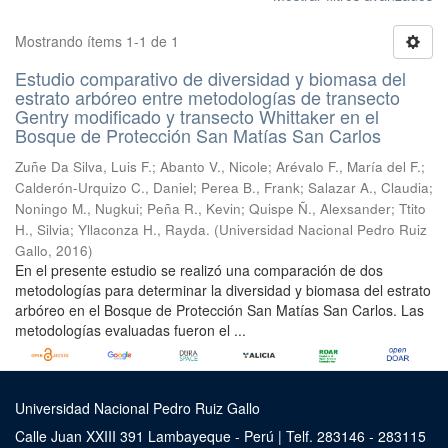
Mostrando ítems 1-1 de 1
Estudio comparativo de diversidad y biomasa del
estrato arbóreo entre metodologías de transecto
Gentry modificado y transecto Whittaker en el
Bosque de Protección San Matías San Carlos
Zuñe Da Silva, Luis F.
;
Abanto V., Nicole
;
Arévalo F., María del F.
;
Calderón-Urquizo C., Daniel
;
Perea B., Frank
;
Salazar A., Claudia
;
Noningo M., Nugkui
;
Peña R., Kevin
;
Quispe Ñ., Alexsander
;
Ttito
H., Silvia
;
Yllaconza H., Rayda.
(
Universidad Nacional Pedro Ruiz
Gallo
,
2016
)
En el presente estudio se realizó una comparación de dos
metodologías para determinar la diversidad y biomasa del estrato
arbóreo en el Bosque de Protección San Matías San Carlos. Las
metodologías evaluadas fueron el ...
Universidad Nacional Pedro Ruiz Gallo
Calle Juan XXIII 391 Lambayeque - Perú | Telf. 283146 - 283115