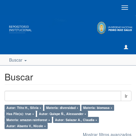
Camb
naveg
Buscar
Buscar
Ir
Autor: Ttito H., Silvia ×
Materia: diversidad ×
Materia: biomasa ×
Has File(s): true ×
Autor: Quispe Ñ., Alexsander ×
Materia: amazon rainforest ×
Autor: Salazar A., Claudia ×
Autor: Abanto V., Nicole ×
Mostrar filtros avanzados