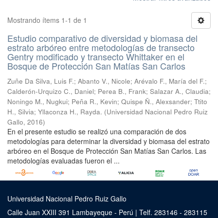
Mostrando ítems 1-1 de 1
Estudio comparativo de diversidad y biomasa del
estrato arbóreo entre metodologías de transecto
Gentry modificado y transecto Whittaker en el
Bosque de Protección San Matías San Carlos
Zuñe Da Silva, Luis F.
;
Abanto V., Nicole
;
Arévalo F., María del F.
;
Calderón-Urquizo C., Daniel
;
Perea B., Frank
;
Salazar A., Claudia
;
Noningo M., Nugkui
;
Peña R., Kevin
;
Quispe Ñ., Alexsander
;
Ttito
H., Silvia
;
Yllaconza H., Rayda.
(
Universidad Nacional Pedro Ruiz
Gallo
,
2016
)
En el presente estudio se realizó una comparación de dos
metodologías para determinar la diversidad y biomasa del estrato
arbóreo en el Bosque de Protección San Matías San Carlos. Las
metodologías evaluadas fueron el ...
Universidad Nacional Pedro Ruiz Gallo
Calle Juan XXIII 391 Lambayeque - Perú | Telf. 283146 - 283115