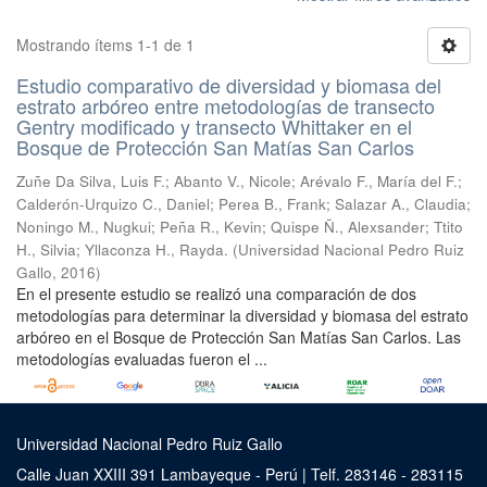
Mostrando ítems 1-1 de 1
Estudio comparativo de diversidad y biomasa del
estrato arbóreo entre metodologías de transecto
Gentry modificado y transecto Whittaker en el
Bosque de Protección San Matías San Carlos
Zuñe Da Silva, Luis F.
;
Abanto V., Nicole
;
Arévalo F., María del F.
;
Calderón-Urquizo C., Daniel
;
Perea B., Frank
;
Salazar A., Claudia
;
Noningo M., Nugkui
;
Peña R., Kevin
;
Quispe Ñ., Alexsander
;
Ttito
H., Silvia
;
Yllaconza H., Rayda.
(
Universidad Nacional Pedro Ruiz
Gallo
,
2016
)
En el presente estudio se realizó una comparación de dos
metodologías para determinar la diversidad y biomasa del estrato
arbóreo en el Bosque de Protección San Matías San Carlos. Las
metodologías evaluadas fueron el ...
Universidad Nacional Pedro Ruiz Gallo
Calle Juan XXIII 391 Lambayeque - Perú | Telf. 283146 - 283115