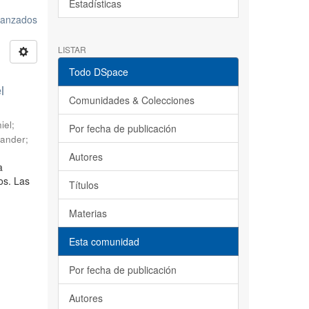
Estadísticas
avanzados
LISTAR
Todo DSpace
l
Comunidades & Colecciones
iel
;
Por fecha de publicación
sander
;
Autores
a
os. Las
Títulos
Materias
Esta comunidad
Por fecha de publicación
Autores