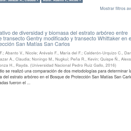
Mostrar filtros 
tivo de diversidad y biomasa del estrato arbóreo entre
 transecto Gentry modificado y transecto Whittaker en e
ección San Matías San Carlos
F.
;
Abanto V., Nicole
;
Arévalo F., María del F.
;
Calderón-Urquizo C., Dan
azar A., Claudia
;
Noningo M., Nugkui
;
Peña R., Kevin
;
Quispe Ñ., Alex
conza H., Rayda.
(
Universidad Nacional Pedro Ruiz Gallo
,
2016
)
dio se realizó una comparación de dos metodologías para determinar l
a del estrato arbóreo en el Bosque de Protección San Matías San Carl
das fueron el ...