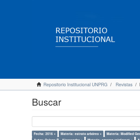
Repositorio Institucional UNPRG
Revistas
Buscar
Fecha: 2016 ×
Materia: estrato arbóreo ×
Materia: Modified Ge
Autor: Quispe Ñ., Alexsander ×
Materia: amazon rainforest ×
A