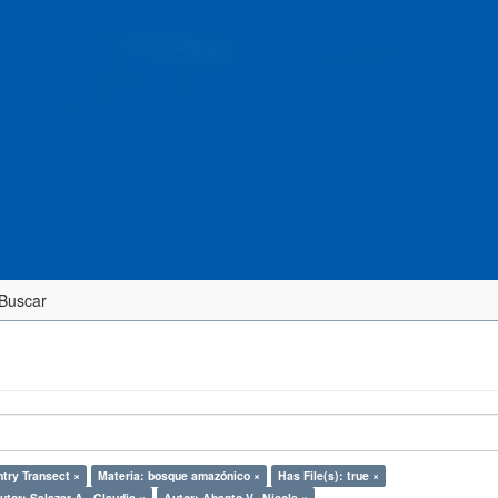
Buscar
ntry Transect ×
Materia: bosque amazónico ×
Has File(s): true ×
utor: Salazar A., Claudia ×
Autor: Abanto V., Nicole ×