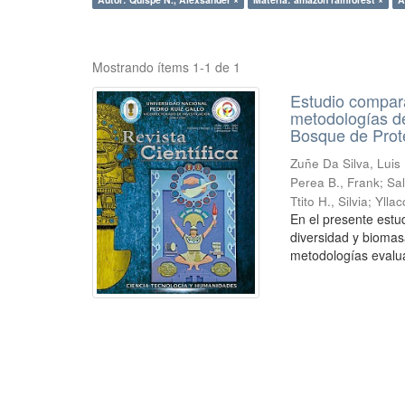
Mostrando ítems 1-1 de 1
Estudio compara
metodologías de
Bosque de Prot
Zuñe Da Silva, Luis 
Perea B., Frank
;
Sal
Ttito H., Silvia
;
Ylla
En el presente estu
diversidad y biomas
metodologías evalua