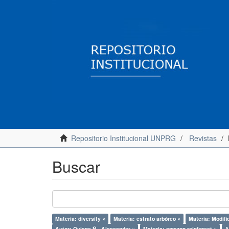
Repositorio Institucional UNPRG
Revistas
Buscar
Materia: diversity ×
Materia: estrato arbóreo ×
Materia: Modifi
Autor: Quispe Ñ., Alexsander ×
Materia: amazon rainforest ×
A