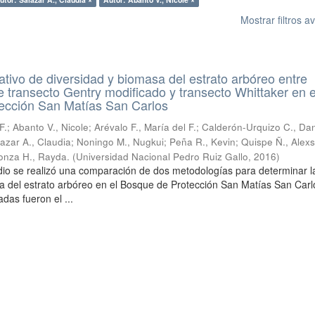
Mostrar filtros 
tivo de diversidad y biomasa del estrato arbóreo entre
 transecto Gentry modificado y transecto Whittaker en e
ección San Matías San Carlos
F.
;
Abanto V., Nicole
;
Arévalo F., María del F.
;
Calderón-Urquizo C., Dan
azar A., Claudia
;
Noningo M., Nugkui
;
Peña R., Kevin
;
Quispe Ñ., Alex
conza H., Rayda.
(
Universidad Nacional Pedro Ruiz Gallo
,
2016
)
dio se realizó una comparación de dos metodologías para determinar l
a del estrato arbóreo en el Bosque de Protección San Matías San Carl
das fueron el ...