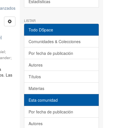
Estadísticas
avanzados
LISTAR
Todo DSpace
l
Comunidades & Colecciones
iel
;
Por fecha de publicación
sander
;
Autores
a
os. Las
Títulos
Materias
Esta comunidad
Por fecha de publicación
Autores