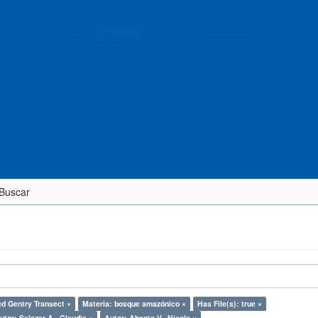
Buscar
ed Gentry Transect ×
Materia: bosque amazónico ×
Has File(s): true ×
utor: Salazar A., Claudia ×
Autor: Abanto V., Nicole ×