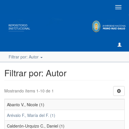
Camb
naveg
Filtrar por: Autor
Filtrar por: Autor
Mostrando ítems 1-10 de 1
Abanto V., Nicole (1)
Arévalo F., María del F. (1)
Calderón-Urquizo C., Daniel (1)