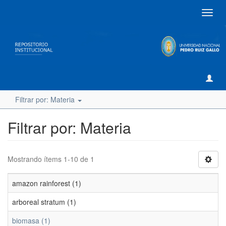
Camb
naveg
Filtrar por: Materia
Filtrar por: Materia
Mostrando ítems 1-10 de 1
amazon rainforest (1)
arboreal stratum (1)
biomasa (1)