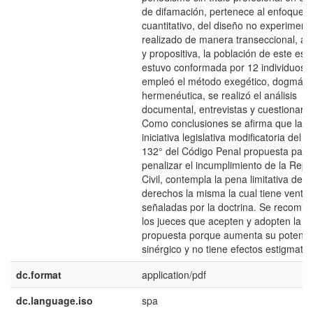
de difamación, pertenece al enfoque
cuantitativo, del diseño no experimenta
realizado de manera transeccional, ap
y propositiva, la población de este est
estuvo conformada por 12 individuos, 
empleó el método exegético, dogmátic
hermenéutica, se realizó el análisis
documental, entrevistas y cuestionario
Como conclusiones se afirma que la
iniciativa legislativa modificatoria del ar
132° del Código Penal propuesta para
penalizar el incumplimiento de la Rep
Civil, contempla la pena limitativa de
derechos la misma la cual tiene ventaj
señaladas por la doctrina. Se recomie
los jueces que acepten y adopten la
propuesta porque aumenta su potenci
sinérgico y no tiene efectos estigmatiz
dc.format
application/pdf
dc.language.iso
spa