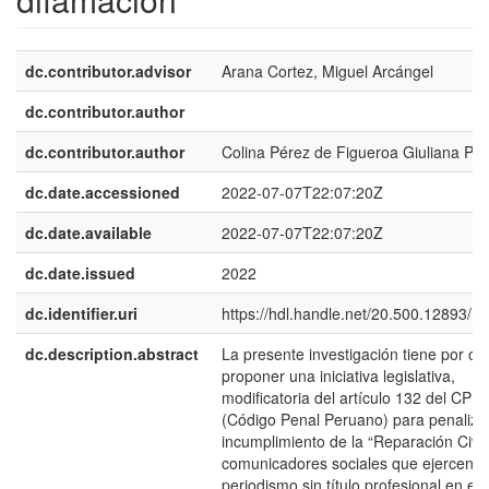
dc.contributor.advisor
Arana Cortez, Miguel Arcángel
dc.contributor.author
dc.contributor.author
Colina Pérez de Figueroa Giuliana Patr
dc.date.accessioned
2022-07-07T22:07:20Z
dc.date.available
2022-07-07T22:07:20Z
dc.date.issued
2022
dc.identifier.uri
https://hdl.handle.net/20.500.12893/1
dc.description.abstract
La presente investigación tiene por obj
proponer una iniciativa legislativa,
modificatoria del artículo 132 del CPP
(Código Penal Peruano) para penalizar
incumplimiento de la “Reparación Civil”
comunicadores sociales que ejercen e
periodismo sin título profesional en el d