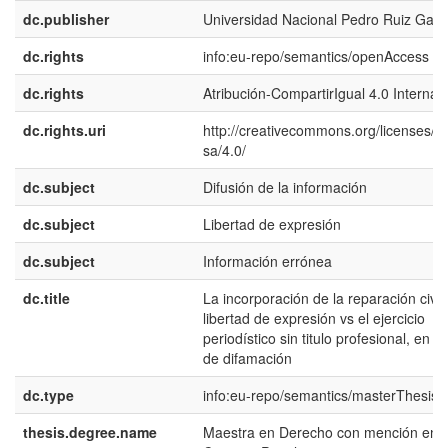
dc.publisher
Universidad Nacional Pedro Ruiz Gallo
dc.rights
info:eu-repo/semantics/openAccess
dc.rights
Atribución-CompartirIgual 4.0 Internac
dc.rights.uri
http://creativecommons.org/licenses/b
sa/4.0/
dc.subject
Difusión de la información
dc.subject
Libertad de expresión
dc.subject
Información errónea
dc.title
La incorporación de la reparación civil 
libertad de expresión vs el ejercicio
periodístico sin titulo profesional, en el
de difamación
dc.type
info:eu-repo/semantics/masterThesis
thesis.degree.name
Maestra en Derecho con mención en