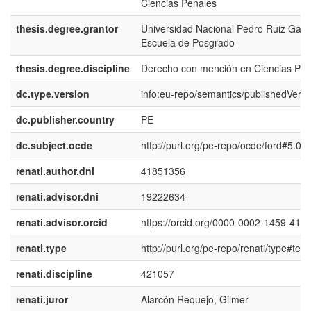
Ciencias Penales
thesis.degree.grantor
Universidad Nacional Pedro Ruiz Gallo
Escuela de Posgrado
thesis.degree.discipline
Derecho con mención en Ciencias Pen
dc.type.version
info:eu-repo/semantics/publishedVersi
dc.publisher.country
PE
dc.subject.ocde
http://purl.org/pe-repo/ocde/ford#5.05
renati.author.dni
41851356
renati.advisor.dni
19222634
renati.advisor.orcid
https://orcid.org/0000-0002-1459-416
renati.type
http://purl.org/pe-repo/renati/type#tesi
renati.discipline
421057
renati.juror
Alarcón Requejo, Gilmer