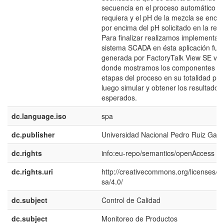
secuencia en el proceso automático lo
requiera y el pH de la mezcla se encu
por encima del pH solicitado en la rece
Para finalizar realizamos implementam
sistema SCADA en ésta aplicación fue
generada por FactoryTalk View SE v8.
donde mostramos los componentes y
etapas del proceso en su totalidad par
luego simular y obtener los resultados
esperados.
dc.language.iso
spa
dc.publisher
Universidad Nacional Pedro Ruiz Gallo
dc.rights
info:eu-repo/semantics/openAccess
dc.rights.uri
http://creativecommons.org/licenses/b
sa/4.0/
dc.subject
Control de Calidad
dc.subject
Monitoreo de Productos