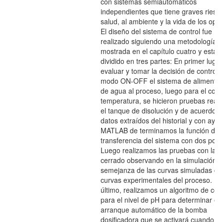
con sistemas semiautomáticos
independientes que tiene graves riesg
salud, al ambiente y la vida de los ope
El diseño del sistema de control fue
realizado siguiendo una metodología
mostrada en el capítulo cuatro y está
dividido en tres partes: En primer luga
evaluar y tomar la decisión de controla
modo ON-OFF el sistema de alimenta
de agua al proceso, luego para el cont
temperatura, se hicieron pruebas real
el tanque de disolución y de acuerdo a
datos extraídos del historial y con ayu
MATLAB de terminamos la función de
transferencia del sistema con dos polo
Luego realizamos las pruebas con laz
cerrado observando en la simulación l
semejanza de las curvas simuladas co
curvas experimentales del proceso. Po
último, realizamos un algoritmo de con
para el nivel de pH para determinar el
arranque automático de la bomba
dosificadora que se activará cuando la