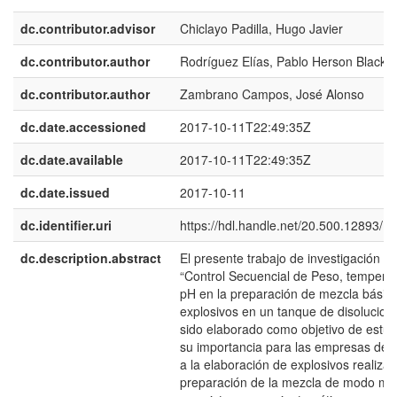
dc.contributor.advisor
Chiclayo Padilla, Hugo Javier
dc.contributor.author
Rodríguez Elías, Pablo Herson Black
dc.contributor.author
Zambrano Campos, José Alonso
dc.date.accessioned
2017-10-11T22:49:35Z
dc.date.available
2017-10-11T22:49:35Z
dc.date.issued
2017-10-11
dc.identifier.uri
https://hdl.handle.net/20.500.12893/1
dc.description.abstract
El presente trabajo de investigación tit
“Control Secuencial de Peso, temperat
pH en la preparación de mezcla básic
explosivos en un tanque de disolucion”
sido elaborado como objetivo de estud
su importancia para las empresas ded
a la elaboración de explosivos realizan
preparación de la mezcla de modo ma