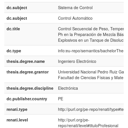
dc.subject
Sistema de Control
dc.subject
Control Automático
dc.title
Control Secuencial de Peso, Temperat
Ph en la Preparación de Mezcla Básic
Explosivos en un Tanque de Disolució
dc.type
info:eu-repo/semantics/bachelorThesi
thesis.degree.name
Ingeniero Electrónico
thesis.degree.grantor
Universidad Nacional Pedro Ruiz Gallo
Facultad de Ciencias Físicas y Matemá
thesis.degree.discipline
Electrónica
dc.publisher.country
PE
renati.type
http://purl.org/pe-repo/renati/type#tesi
renati.level
http://purl.org/pe-
repo/renati/level#tituloProfesional