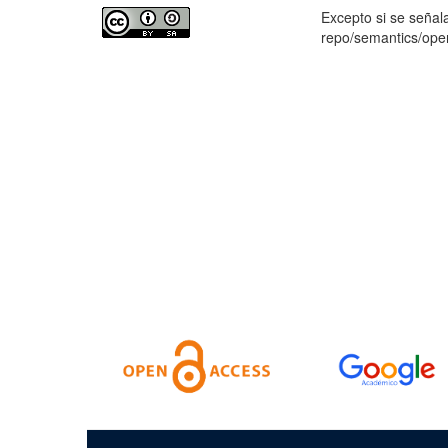
Excepto si se señala
repo/semantics/op