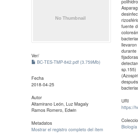
polihid
Asparagu
desinfec
rizosfé
fuente d
coloreá
bacteria
llevaro
durante
Ver/
fijadora
BC-TES-TMP-842.pdf (3.759Mb)
detecta
sp.155)
(Azospir
Fecha
después
2018-04-25
bacteria
Autor
URI
Altamirano León, Luz Magaly
https://
Ramos Romero, Edwin
Colecci
Metadatos
Biología
Mostrar el registro completo del ítem