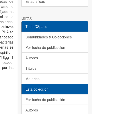
ladas de
Estadísticas
viamente
fijadoras
rol como
LISTAR
acterias,
Todo DSpace
cultivos
e PHA se
lanceado
Comunidades & Colecciones
acterias
terias se
Por fecha de publicación
pirillum
718gg -1
Autores
lanceado,
 por las
Títulos
Materias
Esta colección
Por fecha de publicación
Autores