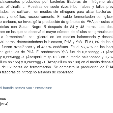
roxialcanoatos producidos por bacterias fijadoras de nitrógeno ais
s officinalis L. Muestras de suelo rizosférico, raíces y tallos pre
tados, se cultivaron en medios sin nitrógeno para aislar bacterias 
ricas y endófitas, respectivamente. En caldo fermentación con glice
e carbono, se investigó la producción de gránulos de PHA por estas b
ndolas con Sudan Negro B después de 24 y 48 horas. Los dos 
nos en los que se observó el mayor número de células con gránulos d
n a fermentación con glicerol en los medios balanceado y desba
 36 horas, determinándose la biomasa, PHA y Yp/x. El 51,1% de las b
s fueron rizosféricas y el 48,9% endófitas. En el 56,67% de las bac
ron gránulos de PHA. El rendimiento Yp/x fue de 0,57855gg -1 (Azos
 y 0,22543gg -1 (Azospirillum sp.130) en el medio balanceado y 0,76
illum sp.155) y 0,26229gg -1 (Azospirillum sp.130) en el medio desba
 de 32 horas de fermentación. Se demostró la producción de PHA
s fijadoras de nitrógeno aisladas de espárrago.
hdl.handle.net/20.500.12893/1988
ones
[524]