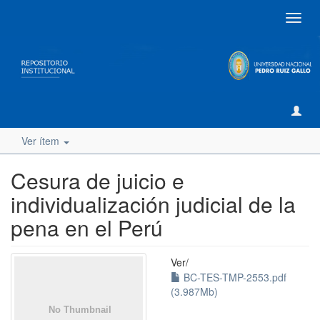
Camb
naveg
Ver ítem
Cesura de juicio e
individualización judicial de la
pena en el Perú
Ver/
BC-TES-TMP-2553.pdf
(3.987Mb)