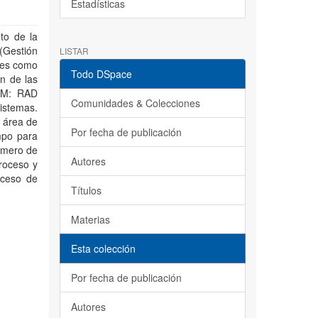
Estadísticas
to de la
(Gestión
LISTAR
ales como
Todo DSpace
ón de las
BPM: RAD
Comunidades & Colecciones
sistemas.
 área de
Por fecha de publicación
mpo para
úmero de
Autores
roceso y
oceso de
Títulos
Materias
Esta colección
Por fecha de publicación
Autores