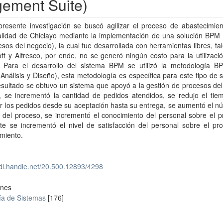
ement Suite)
presente investigación se buscó agilizar el proceso de abastecimien
alidad de Chiclayo mediante la implementación de una solución BPM 
sos del negocio), la cual fue desarrollada con herramientas libres, t
ft y Alfresco, por ende, no se generó ningún costo para la utilizaci
 Para el desarrollo del sistema BPM se utilizó la metodología 
Análisis y Diseño), esta metodología es específica para este tipo de 
sultado se obtuvo un sistema que apoyó a la gestión de procesos del
a, se incrementó la cantidad de pedidos atendidos, se redujo el tie
r los pedidos desde su aceptación hasta su entrega, se aumentó el n
 del proceso, se incrementó el conocimiento del personal sobre el p
nte se incrementó el nivel de satisfacción del personal sobre el pr
miento.
hdl.handle.net/20.500.12893/4298
ones
ía de Sistemas
[176]