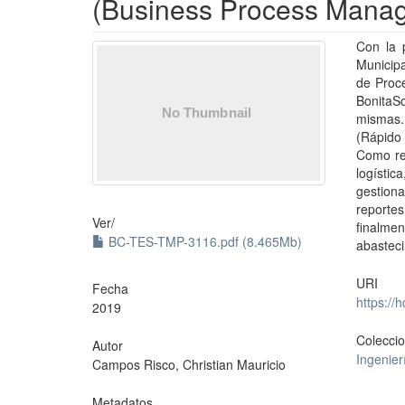
(Business Process Manag
Con la 
Municip
de Proce
BonitaSo
mismas.
(Rápido 
Como re
logístic
gestiona
reportes
Ver/
finalme
BC-TES-TMP-3116.pdf (8.465Mb)
abasteci
URI
Fecha
https://
2019
Colecci
Autor
Ingenier
Campos Risco, Christian Mauricio
Metadatos