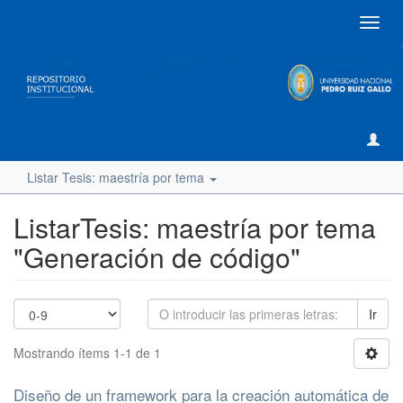
Camb
naveg
Listar Tesis: maestría por tema
ListarTesis: maestría por tema
"Generación de código"
Ir
Mostrando ítems 1-1 de 1
Diseño de un framework para la creación automática de