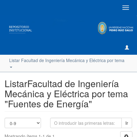
Camb
naveg
Listar Facultad de Ingeniería Mecánica y Eléctrica por tema
ListarFacultad de Ingeniería
Mecánica y Eléctrica por tema
"Fuentes de Energía"
Ir
Mostrando ítems 1-1 de 1