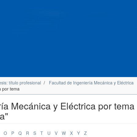
sis: título profesional
Facultad de Ingeniería Mecánica y Eléctrica
ca por tema
ría Mecánica y Eléctrica por tema
a"
O
P
Q
R
S
T
U
V
W
X
Y
Z