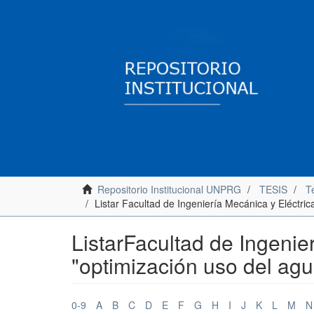
Repositorio Institucional UNPRG
TESIS
Te
Listar Facultad de Ingeniería Mecánica y Eléctri
ListarFacultad de Ingenie
"optimización uso del agu
0-9
A
B
C
D
E
F
G
H
I
J
K
L
M
N