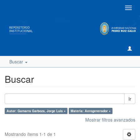
Camb
naveg
Buscar
Buscar
Ir
Autor: Gamarra Garboza, Jorge Luis ×
Materia: Aerogenerador ×
Mostrar filtros avanzados
Mostrando ítems 1-1 de 1