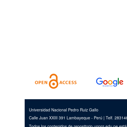
Universidad Nacional Pedro Ruiz Gallo
Calle Juan XXIII 391 Lambayeque - Perú | Telf. 2831
Todos los contenidos de repositorio.unprg.edu.pe est