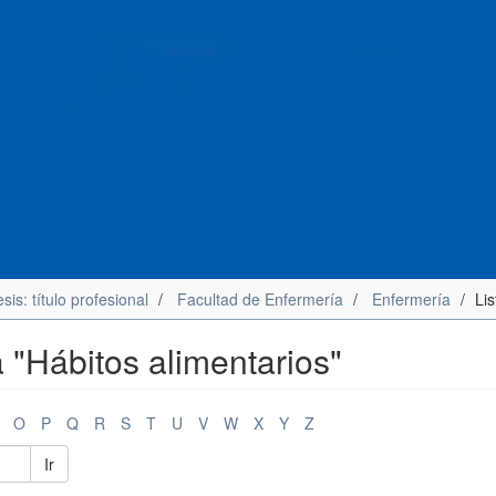
sis: título profesional
Facultad de Enfermería
Enfermería
Li
 "Hábitos alimentarios"
O
P
Q
R
S
T
U
V
W
X
Y
Z
Ir