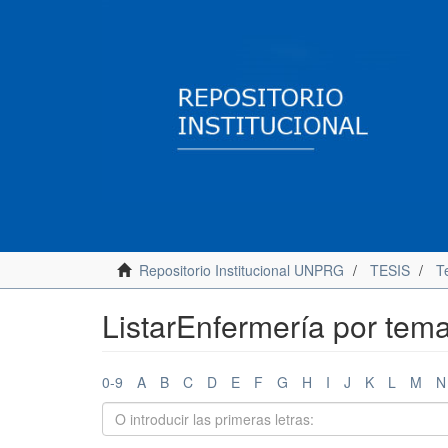
Repositorio Institucional UNPRG
TESIS
Te
ListarEnfermería por tema
0-9
A
B
C
D
E
F
G
H
I
J
K
L
M
N