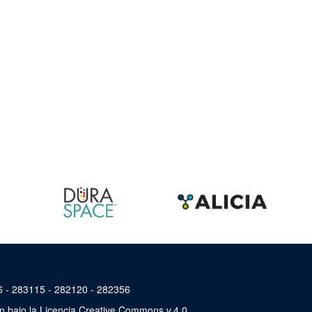
46 - 283115 - 282120 - 282356
án bajo la Licencia Creative Commons v.4.0