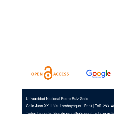
Universidad Nacional Pedro Ruiz Gallo
Calle Juan XXIII 391 Lambayeque - Perú | Telf. 2831
Todos los contenidos de repositorio.unprg.edu.pe est