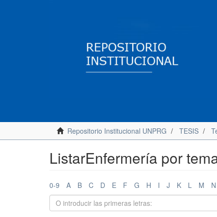
Repositorio Institucional UNPRG
TESIS
Te
ListarEnfermería por tema
0-9
A
B
C
D
E
F
G
H
I
J
K
L
M
N