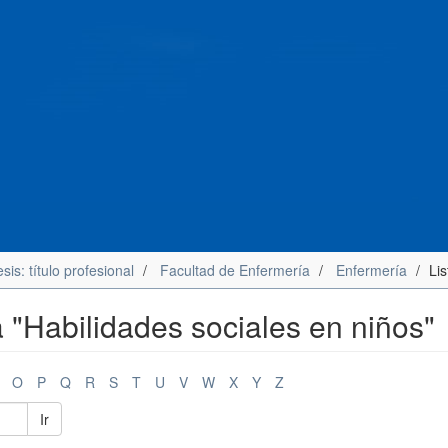
sis: título profesional
Facultad de Enfermería
Enfermería
Li
 "Habilidades sociales en niños"
O
P
Q
R
S
T
U
V
W
X
Y
Z
Ir