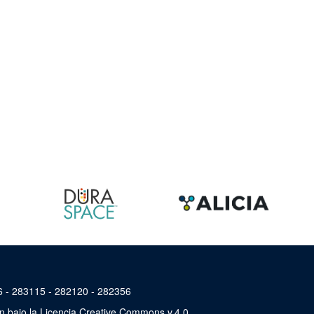
46 - 283115 - 282120 - 282356
án bajo la Licencia Creative Commons v.4.0