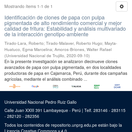
Mostrando ítems 1-1 de 1
Identificación de clones de papa con pulpa
pigmentada de alto rendimiento comercial y mejor
calidad de fritura: Estabilidad y análisis multivariado
de la interacción genotipo-ambiente
Tirado-Lara, Roberto
;
Tirado-Malaver, Roberto Hugo
;
Mayta-
Huatuco, Egma Marcelina
;
Amoros-Briones, Walter Rafael
(
Universidad Nacional de Trujillo
,
2020-09-10
)
En la presente investigación se analizaron diecinueve clones
avanzados de papa con pulpa pigmentada, en dos localidades
productoras de papa en Cajamarca, Perú, durante dos campañas
agrícolas, mediante el análisis combinado ...
Universidad Nacional Pedro Ruiz Gallo
Calle Juan XXIII 391 Lambayeque - Perú | Telf. 283146 - 283115
- 282120 - 282356
Todos los contenidos de repositorio.unprg.edu.pe están bajo la
Licencia Creative Commons v.4.0