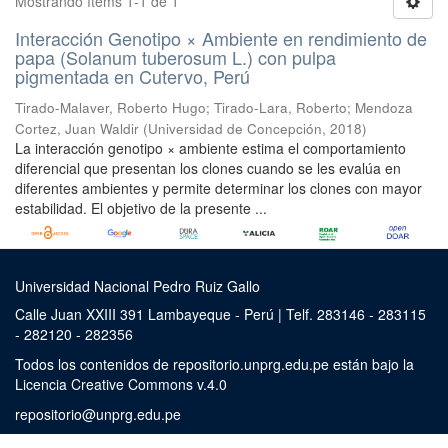
Mostrando ítems 1-1 de 1
Interacción Genotipo × Ambiente en rendimiento de
papa (Solanum tuberosum L.) con pulpa
pigmentada en Cutervo, Perú
Tirado-Malaver, Roberto Hugo
;
Tirado-Lara, Roberto
;
Mendoza
Cortez, Juan Waldir
(
Universidad de Concepción
,
2018
)
La interacción genotipo × ambiente estima el comportamiento
diferencial que presentan los clones cuando se les evalúa en
diferentes ambientes y permite determinar los clones con mayor
estabilidad. El objetivo de la presente ...
Universidad Nacional Pedro Ruiz Gallo
Calle Juan XXIII 391 Lambayeque - Perú | Telf. 283146 - 283115
- 282120 - 282356
Todos los contenidos de repositorio.unprg.edu.pe están bajo la
Licencia Creative Commons v.4.0
repositorio@unprg.edu.pe