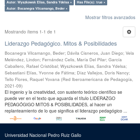
Autor: Wyszkowsk Elías, Sandra Ydelsa ×
Has File(s): true ×
Autor: Bocanegra Vilcamango, Beder ×
Mostrar filtros avanzados
Mostrando ítems 1-1 de 1
Liderazgo Pedagógico. Mitos & Posibilidades
Bocanegra Vilcamango, Beder
;
Dávila Cisneros, Juan Diego
;
Vela
Meléndez, Lindon
;
Fernández Celis, María Del Pilar
;
García
Caballero, Rafael Cristóbal
;
Wyszkowsk Elías, Sandra Ydelsa
;
Sebastiani Elías, Yvonne de Fátima
;
Díaz Vallejos, Doris Nancy
;
Tello Flores, Raquel Yovana
(
Red Iberoamericana de Pedagogía
,
2021-09
)
El ingenio y la creatividad, con sustento teórico científico se
puede ver en el texto que aguarda el título LIDERAZGO
PEDAGÓGIGO MITOS & POSIBILIDADES, al hacer un
replanteamiento de lo que significa el liderazgo pedagógico ...
Universidad Nacional Pedro Ruiz Gallo