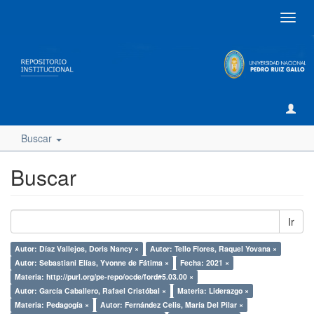
Camb
naveg
Buscar
Buscar
Ir
Autor: Díaz Vallejos, Doris Nancy ×
Autor: Tello Flores, Raquel Yovana ×
Autor: Sebastiani Elías, Yvonne de Fátima ×
Fecha: 2021 ×
Materia: http://purl.org/pe-repo/ocde/ford#5.03.00 ×
Autor: García Caballero, Rafael Cristóbal ×
Materia: Liderazgo ×
Materia: Pedagogía ×
Autor: Fernández Celis, María Del Pilar ×