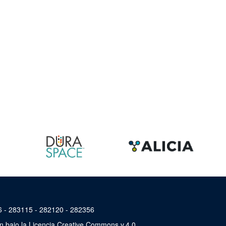
46 - 283115 - 282120 - 282356
án bajo la Licencia Creative Commons v.4.0