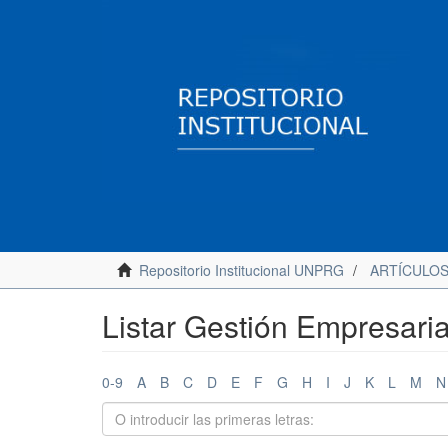
Repositorio Institucional UNPRG
ARTÍCULO
Listar Gestión Empresaria
0-9
A
B
C
D
E
F
G
H
I
J
K
L
M
N