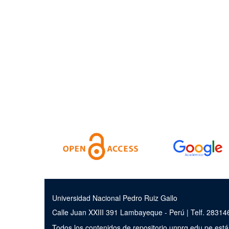
Universidad Nacional Pedro Ruiz Gallo
Calle Juan XXIII 391 Lambayeque - Perú | Telf. 2831
Todos los contenidos de repositorio.unprg.edu.pe est