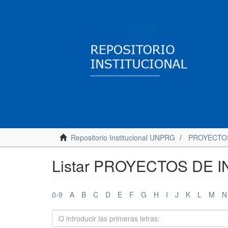
Repositorio Institucional UNPRG
PROYECTOS
Listar PROYECTOS DE I
0-9
A
B
C
D
E
F
G
H
I
J
K
L
M
N