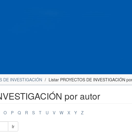
 DE INVESTIGACIÓN
Listar PROYECTOS DE INVESTIGACIÓN por
NVESTIGACIÓN por autor
O
P
Q
R
S
T
U
V
W
X
Y
Z
Ir