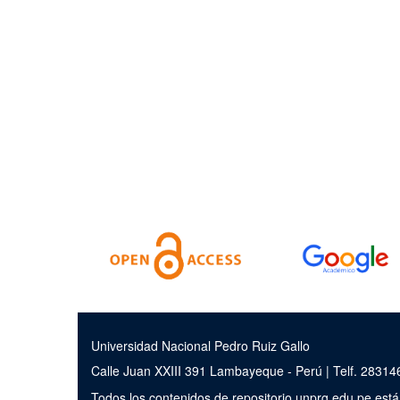
Universidad Nacional Pedro Ruiz Gallo
Calle Juan XXIII 391 Lambayeque - Perú | Telf. 2831
Todos los contenidos de repositorio.unprg.edu.pe est