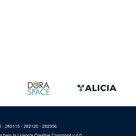
46 - 283115 - 282120 - 282356
án bajo la Licencia Creative Commons v.4.0