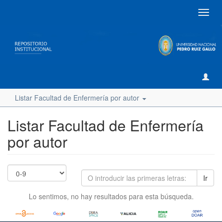
Camb
naveg
Listar Facultad de Enfermería por autor
Listar Facultad de Enfermería
por autor
Ir
Lo sentimos, no hay resultados para esta búsqueda.