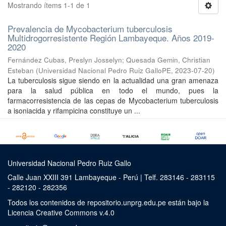
Mostrando ítems 1-1 de 1
Prevalencia de Mycobacterium tuberculosis
Multidrogorresistente Región Lambayeque. Años 2019-
2020
Fernández Cubas, Preslyn Josselyn
;
Quesada Gemin, Christian
Esteban
(
Universidad Nacional Pedro Ruiz GalloPE
,
2023-07-20
)
La tuberculosis sigue siendo en la actualidad una gran amenaza
para la salud pública en todo el mundo, pues la
farmacorresistencia de las cepas de Mycobacterium tuberculosis
a isoniacida y rifampicina constituye un ...
Universidad Nacional Pedro Ruiz Gallo
Calle Juan XXIII 391 Lambayeque - Perú | Telf. 283146 - 283115
- 282120 - 282356
Todos los contenidos de repositorio.unprg.edu.pe están bajo la
Licencia Creative Commons v.4.0