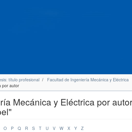
sis: título profesional
Facultad de Ingeniería Mecánica y Eléctrica
a por autor
ría Mecánica y Eléctrica por auto
el"
O
P
Q
R
S
T
U
V
W
X
Y
Z