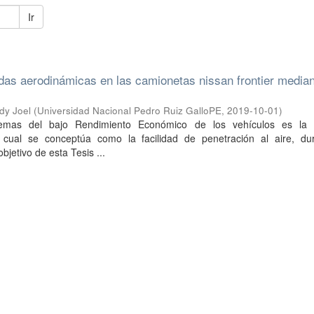
Ir
idas aerodinámicas en las camionetas nissan frontier media
dy Joel
(
Universidad Nacional Pedro Ruiz GalloPE
,
2019-10-01
)
emas del bajo Rendimiento Económico de los vehículos es la 
 cual se conceptúa como la facilidad de penetración al aire, du
bjetivo de esta Tesis ...