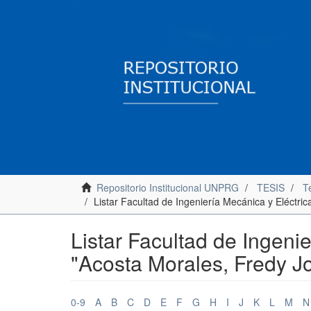
Repositorio Institucional UNPRG
TESIS
Te
Listar Facultad de Ingeniería Mecánica y Eléctric
Listar Facultad de Ingenie
"Acosta Morales, Fredy Jo
0-9
A
B
C
D
E
F
G
H
I
J
K
L
M
N