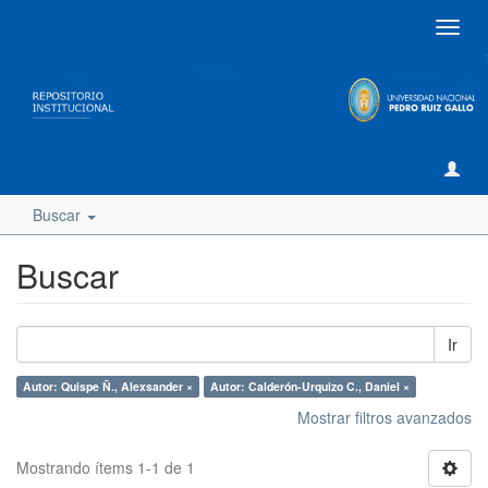
Camb
naveg
Buscar
Buscar
Ir
Autor: Quispe Ñ., Alexsander ×
Autor: Calderón-Urquizo C., Daniel ×
Mostrar filtros avanzados
Mostrando ítems 1-1 de 1