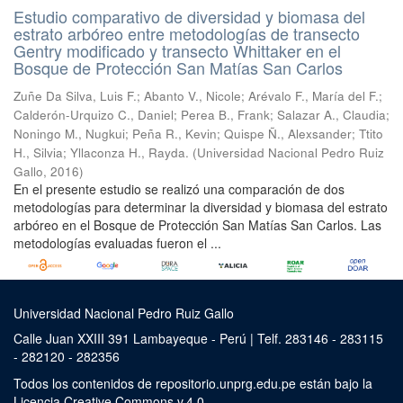
Estudio comparativo de diversidad y biomasa del
estrato arbóreo entre metodologías de transecto
Gentry modificado y transecto Whittaker en el
Bosque de Protección San Matías San Carlos
Zuñe Da Silva, Luis F.
;
Abanto V., Nicole
;
Arévalo F., María del F.
;
Calderón-Urquizo C., Daniel
;
Perea B., Frank
;
Salazar A., Claudia
;
Noningo M., Nugkui
;
Peña R., Kevin
;
Quispe Ñ., Alexsander
;
Ttito
H., Silvia
;
Yllaconza H., Rayda.
(
Universidad Nacional Pedro Ruiz
Gallo
,
2016
)
En el presente estudio se realizó una comparación de dos
metodologías para determinar la diversidad y biomasa del estrato
arbóreo en el Bosque de Protección San Matías San Carlos. Las
metodologías evaluadas fueron el ...
Universidad Nacional Pedro Ruiz Gallo
Calle Juan XXIII 391 Lambayeque - Perú | Telf. 283146 - 283115
- 282120 - 282356
Todos los contenidos de repositorio.unprg.edu.pe están bajo la
Licencia Creative Commons v.4.0