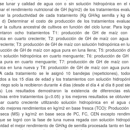
ase lunar y calidad de agua con o sin solución hidropónica en el r
ar el rendimiento nutricional de GH (kg/m2) de los tratamientos eval
nar la productividad de cada tratamiento (Kg GH/kg semilla y kg 
); d) Determinar el costo de producción de los tratamientos evalua
r la cultura ancestral de cultivos en función del ciclo lunar. Para log
ntaron ocho tratamientos T1: producción de GH de maíz con 
nica en cuarto creciente; T2: producción de GH de maíz con agua
reciente; T3: producción de GH de maíz con solución hidropónica en lu
ducción de GH de maíz con agua pura en luna llena; T5: producción 
n solución hidropónica en cuarto menguante; T6: producción de GH
a pura en cuarto menguante; T7: producción de GH de maíz con 
nica en luna nueva y T8: producción de GH de maíz con agua pura
A cada tratamiento se le asignó 10 bandejas (repeticiones), todo
dos a los 15 días de edad y los tratamientos con solución hidropóni
riego solo la recibieron durante 4 días (desde el día 4 al día 8 post s
s) Los resultados demostraron la existencia de diferencias esta
ativas entre tratamientos (p<0.05) y los mejores resultados se obtuvie
nar cuarto creciente utilizando solución hidropónica en el agua 
ndo mejores rendimientos en kg/m2 en base fresca (TCO): Producción
 seca (MS) y kg/m2 en base seca de PC, FC, CEN excepto rendim
ue se logró con la fase de luna nueva regada con solución hidropó
vidad el mejor rendimiento de GH/kg de semilla procesada tanto en fa