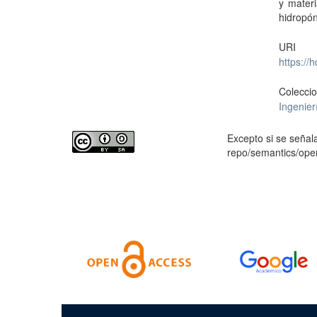
y materi
hidropón
URI
https://
Colecci
Ingenier
Excepto si se señala
repo/semantics/op