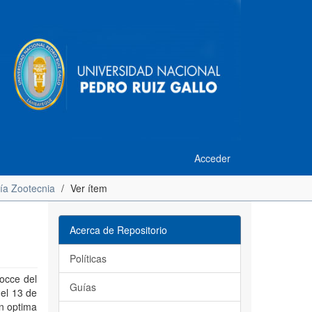
Acceder
ría Zootecnia
Ver ítem
Acerca de Repositorio
Políticas
Mocce del
Guías
el 13 de
ón optima