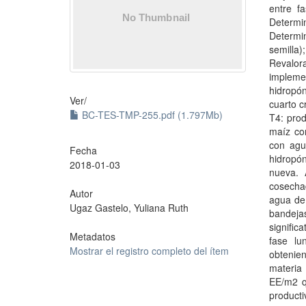
entre f
Determin
Determi
semilla
Revalora
impleme
hidropó
Ver/
cuarto c
BC-TES-TMP-255.pdf (1.797Mb)
T4: pro
maíz co
con agu
Fecha
hidropó
2018-01-03
nueva. 
cosecha
Autor
agua de 
Ugaz Gastelo, Yuliana Ruth
bandeja
signific
Metadatos
fase lu
Mostrar el registro completo del ítem
obtenie
materia
EE/m2 q
producti