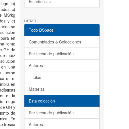
Estadísticas
iego; b)
uados; c)
de MS/kg
dos y e)
LISTAR
rarlos se
Todo DSpace
solución
 pura en
Comunidades & Colecciones
na llena;
de GH de
Por fecha de publicación
 de maíz
solución
Autores
 en luna
s fueron
Títulos
ca en el
iembra en
Materias
dísticas
ron en la
Esta colección
de riego
 de GH y
Por fecha de publicación
iento de
nica. En
se fresca
Autores