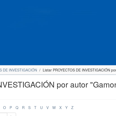
 DE INVESTIGACIÓN
Listar PROYECTOS DE INVESTIGACIÓN por
NVESTIGACIÓN por autor "Gamo
O
P
Q
R
S
T
U
V
W
X
Y
Z