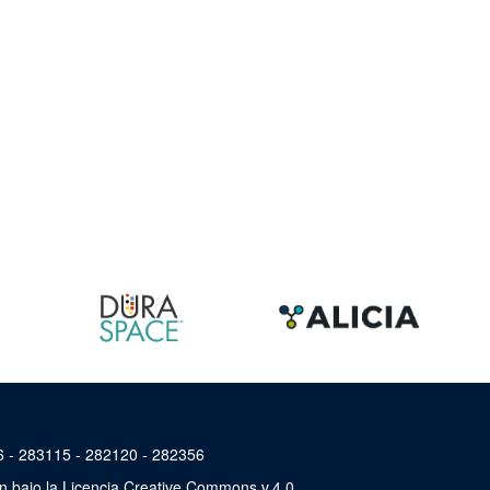
46 - 283115 - 282120 - 282356
án bajo la Licencia Creative Commons v.4.0