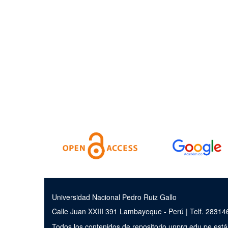
Universidad Nacional Pedro Ruiz Gallo
Calle Juan XXIII 391 Lambayeque - Perú | Telf. 2831
Todos los contenidos de repositorio.unprg.edu.pe est