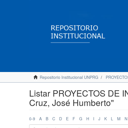
Repositorio Institucional UNPRG
PROYECTOS
Listar PROYECTOS DE I
Cruz, José Humberto"
0-9
A
B
C
D
E
F
G
H
I
J
K
L
M
N