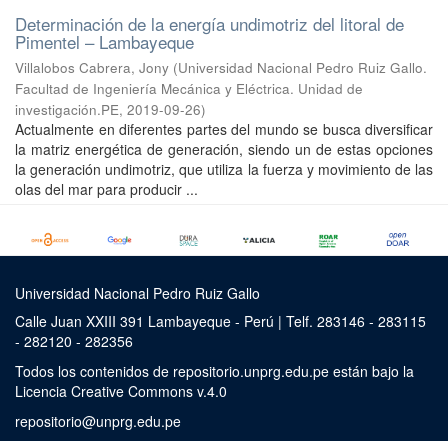
Determinación de la energía undimotriz del litoral de
Pimentel – Lambayeque
Villalobos Cabrera, Jony
(
Universidad Nacional Pedro Ruiz Gallo.
Facultad de Ingeniería Mecánica y Eléctrica. Unidad de
investigación.PE
,
2019-09-26
)
Actualmente en diferentes partes del mundo se busca diversificar
la matriz energética de generación, siendo un de estas opciones
la generación undimotriz, que utiliza la fuerza y movimiento de las
olas del mar para producir ...
Universidad Nacional Pedro Ruiz Gallo
Calle Juan XXIII 391 Lambayeque - Perú | Telf. 283146 - 283115
- 282120 - 282356
Todos los contenidos de repositorio.unprg.edu.pe están bajo la
Licencia Creative Commons v.4.0
repositorio@unprg.edu.pe