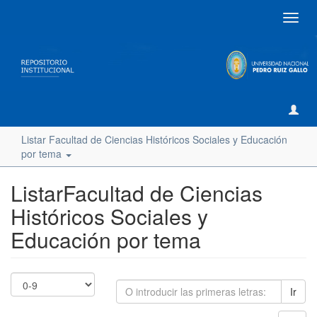
Camb
naveg
Listar Facultad de Ciencias Históricos Sociales y Educación
por tema
ListarFacultad de Ciencias
Históricos Sociales y
Educación por tema
Ir