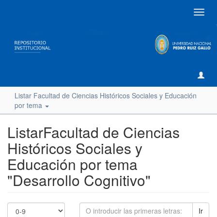
Camb
naveg
Listar Facultad de Ciencias Históricos Sociales y Educación
por tema
ListarFacultad de Ciencias
Históricos Sociales y
Educación por tema
"Desarrollo Cognitivo"
Ir