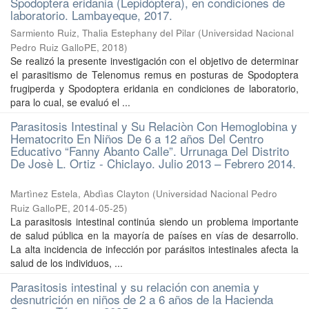
Spodoptera eridania (Lepidóptera), en condiciones de
laboratorio. Lambayeque, 2017.
Sarmiento Ruiz, Thalia Estephany del Pilar
(
Universidad Nacional
Pedro Ruiz GalloPE
,
2018
)
Se realizó la presente investigación con el objetivo de determinar
el parasitismo de Telenomus remus en posturas de Spodoptera
frugiperda y Spodoptera eridania en condiciones de laboratorio,
para lo cual, se evaluó el ...
Parasitosis Intestinal y Su Relaciòn Con Hemoglobina y
Hematocrito En Niños De 6 a 12 años Del Centro
Educativo “Fanny Abanto Calle”. Urrunaga Del Distrito
De Josè L. Ortiz - Chiclayo. Julio 2013 – Febrero 2014.
Martìnez Estela, Abdìas Clayton
(
Universidad Nacional Pedro
Ruiz GalloPE
,
2014-05-25
)
La parasitosis intestinal continúa siendo un problema importante
de salud pública en la mayoría de países en vías de desarrollo.
La alta incidencia de infección por parásitos intestinales afecta la
salud de los individuos, ...
Parasitosis intestinal y su relación con anemia y
desnutrición en niños de 2 a 6 años de la Hacienda