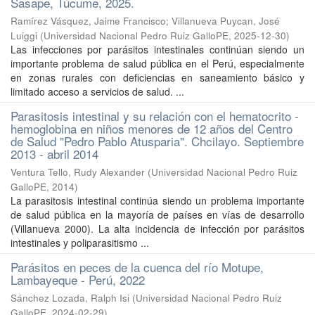
Sasape, Túcume, 2025.
Ramírez Vásquez, Jaime Francisco
;
Villanueva Puycan, José
Luiggi
(
Universidad Nacional Pedro Ruiz GalloPE
,
2025-12-30
)
Las infecciones por parásitos intestinales continúan siendo un
importante problema de salud pública en el Perú, especialmente
en zonas rurales con deficiencias en saneamiento básico y
limitado acceso a servicios de salud. ...
Parasitosis intestinal y su relación con el hematocrito -
hemoglobina en niños menores de 12 años del Centro
de Salud "Pedro Pablo Atusparia". Chcilayo. Septiembre
2013 - abril 2014
Ventura Tello, Rudy Alexander
(
Universidad Nacional Pedro Ruiz
GalloPE
,
2014
)
La parasitosis intestinal continúa siendo un problema importante
de salud pública en la mayoría de países en vías de desarrollo
(Villanueva 2000). La alta incidencia de infección por parásitos
intestinales y poliparasitismo ...
Parásitos en peces de la cuenca del río Motupe,
Lambayeque - Perú, 2022
Sánchez Lozada, Ralph Isi
(
Universidad Nacional Pedro Ruiz
GalloPE
,
2024-02-29
)