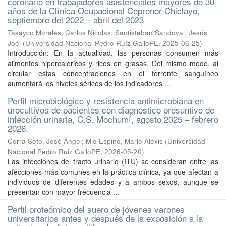
coronario en trabajadores asistenciales mayores de 30
años de la Clínica Ocupacional Ceprenor-Chiclayo,
septiembre del 2022 – abril del 2023
Tasayco Morales, Carlos Nicolas
;
Santisteban Sandoval, Jesús
Joél
(
Universidad Nacional Pedro Ruíz GalloPE
,
2025-06-25
)
Introducción: En la actualidad, las personas consumen más
alimentos hipercalóricos y ricos en grasas. Del mismo modo, al
circular estas concentraciones en el torrente sanguíneo
aumentará los niveles séricos de los indicadores ...
Perfil microbiológico y resistencia antimicrobiana en
urocultivos de pacientes con diagnóstico presuntivo de
infección urinaria, C.S. Mochumí, agosto 2025 – febrero
2026.
Corra Soto, José Ángel
;
Mio Espino, Marlo Alexis
(
Universidad
Nacional Pedro Ruiz GalloPE
,
2026-05-20
)
Las infecciones del tracto urinario (ITU) se consideran entre las
afecciones más comunes en la práctica clínica, ya que afectan a
individuos de diferentes edades y a ambos sexos, aunque se
presentan con mayor frecuencia ...
Perfil proteómico del suero de jóvenes varones
universitarios antes y después de la exposición a la