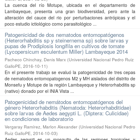
La cuenca del río Motupe, ubicada en el departamento de
Lambayeque, presenta una gran biodiversidad, pero ante la
alteración del cauce del rio por perturbaciones antrópicas y el
poco estudio ictiológico como parasitológico ...
Patogenicidad de dos nematodos entomopatógenos
(Heterorhabditis sp y steinernema sp) sobre larvas y
pupas de Prodiplosis longifila en cultivos de tomate
(Lycopersicum esculentum Miller) Lambayeque 2014
Pacheco Chinchay, Denis Marx
(
Universidad Nacional Pedro Ruiz
GalloPE
,
2016-10-11
)
En el presente trabajo se evaluó la patogenicidad de tres cepas
de nematodos entomopatogenos M2 y MH aislados del distrito de
Monsefu y Motupe de la región Lambayeque y Heterorhabditis sp
(nativo) donado por el INIA Vista ...
Patogenicidad de nemátodos entomopatógenos del
género Heterorhabditis (Nematoda: Heterorhabditidae)
sobre larvas de Aedes aegypti L. (Diptera: Culicidae)
en condiciones de laboratorio
Vergaray Ramírez, Marlon Alexander
(
Universidad Nacional Pedro
Ruiz GalloPE
,
2014-10-03
)
Aedes aegypti es un mosquito de las regiones tropicales y