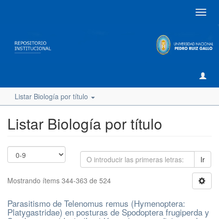
Camb
naveg
Listar Biología por título
Listar Biología por título
Ir
Mostrando ítems 344-363 de 524
Parasitismo de Telenomus remus (Hymenoptera:
Platygastridae) en posturas de Spodoptera frugiperda y