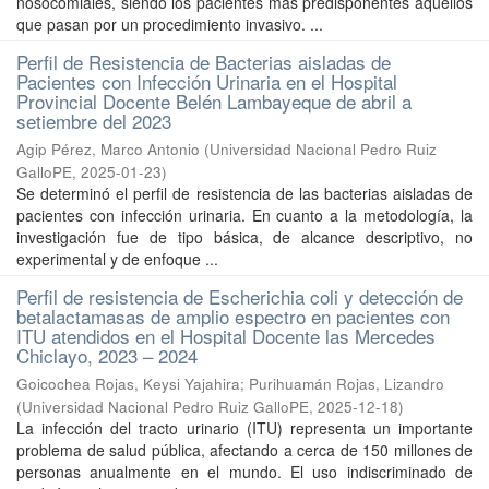
nosocomiales, siendo los pacientes más predisponentes aquellos
que pasan por un procedimiento invasivo. ...
Perfil de Resistencia de Bacterias aisladas de
Pacientes con Infección Urinaria en el Hospital
Provincial Docente Belén Lambayeque de abril a
setiembre del 2023
Agip Pérez, Marco Antonio
(
Universidad Nacional Pedro Ruiz
GalloPE
,
2025-01-23
)
Se determinó el perfil de resistencia de las bacterias aisladas de
pacientes con infección urinaria. En cuanto a la metodología, la
investigación fue de tipo básica, de alcance descriptivo, no
experimental y de enfoque ...
Perfil de resistencia de Escherichia coli y detección de
betalactamasas de amplio espectro en pacientes con
ITU atendidos en el Hospital Docente las Mercedes
Chiclayo, 2023 – 2024
Goicochea Rojas, Keysi Yajahira
;
Purihuamán Rojas, Lizandro
(
Universidad Nacional Pedro Ruiz GalloPE
,
2025-12-18
)
La infección del tracto urinario (ITU) representa un importante
problema de salud pública, afectando a cerca de 150 millones de
personas anualmente en el mundo. El uso indiscriminado de