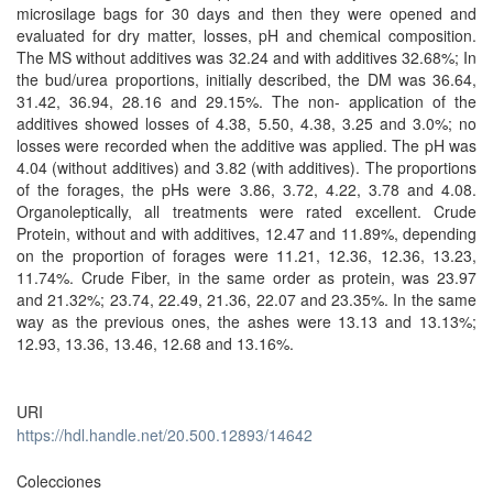
microsilage bags for 30 days and then they were opened and
evaluated for dry matter, losses, pH and chemical composition.
The MS without additives was 32.24 and with additives 32.68%; In
the bud/urea proportions, initially described, the DM was 36.64,
31.42, 36.94, 28.16 and 29.15%. The non- application of the
additives showed losses of 4.38, 5.50, 4.38, 3.25 and 3.0%; no
losses were recorded when the additive was applied. The pH was
4.04 (without additives) and 3.82 (with additives). The proportions
of the forages, the pHs were 3.86, 3.72, 4.22, 3.78 and 4.08.
Organoleptically, all treatments were rated excellent. Crude
Protein, without and with additives, 12.47 and 11.89%, depending
on the proportion of forages were 11.21, 12.36, 12.36, 13.23,
11.74%. Crude Fiber, in the same order as protein, was 23.97
and 21.32%; 23.74, 22.49, 21.36, 22.07 and 23.35%. In the same
way as the previous ones, the ashes were 13.13 and 13.13%;
12.93, 13.36, 13.46, 12.68 and 13.16%.
URI
https://hdl.handle.net/20.500.12893/14642
Colecciones