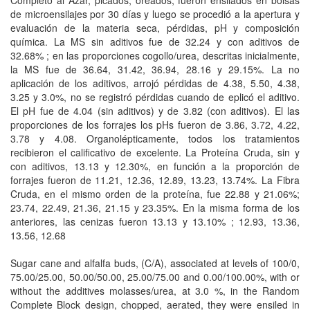
Completo al Azar, picados, oreados, fueron ensilados en bolsas
de microensilajes por 30 días y luego se procedió a la apertura y
evaluación de la materia seca, pérdidas, pH y composición
química. La MS sin aditivos fue de 32.24 y con aditivos de
32.68% ; en las proporciones cogollo/urea, descritas inicialmente,
la MS fue de 36.64, 31.42, 36.94, 28.16 y 29.15%. La no
aplicación de los aditivos, arrojó pérdidas de 4.38, 5.50, 4.38,
3.25 y 3.0%, no se registró pérdidas cuando de eplicó el aditivo.
El pH fue de 4.04 (sin aditivos) y de 3.82 (con aditivos). El las
proporciones de los forrajes los pHs fueron de 3.86, 3.72, 4.22,
3.78 y 4.08. Organolépticamente, todos los tratamientos
recibieron el calificativo de excelente. La Proteína Cruda, sin y
con aditivos, 13.13 y 12.30%, en función a la proporción de
forrajes fueron de 11.21, 12.36, 12.89, 13.23, 13.74%. La Fibra
Cruda, en el mismo orden de la proteína, fue 22.88 y 21.06%;
23.74, 22.49, 21.36, 21.15 y 23.35%. En la misma forma de los
anteriores, las cenizas fueron 13.13 y 13.10% ; 12.93, 13.36,
13.56, 12.68
Sugar cane and alfalfa buds, (C/A), associated at levels of 100/0,
75.00/25.00, 50.00/50.00, 25.00/75.00 and 0.00/100.00%, with or
without the additives molasses/urea, at 3.0 %, in the Random
Complete Block design, chopped, aerated, they were ensiled in