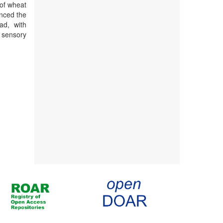
 of wheat
enced the
ad, with
e sensory