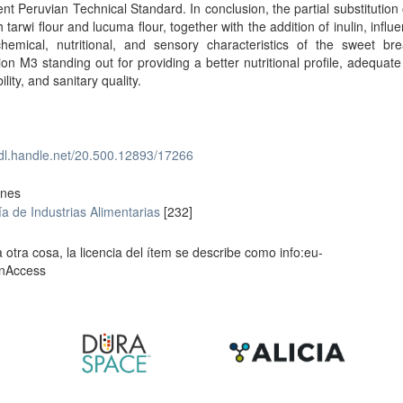
ent Peruvian Technical Standard. In conclusion, the partial substitution
th tarwi flour and lucuma flour, together with the addition of inulin, influ
chemical, nutritional, and sensory characteristics of the sweet bre
ion M3 standing out for providing a better nutritional profile, adequat
lity, and sanitary quality.
hdl.handle.net/20.500.12893/17266
ones
ía de Industrias Alimentarias
[232]
 otra cosa, la licencia del ítem se describe como info:eu-
enAccess