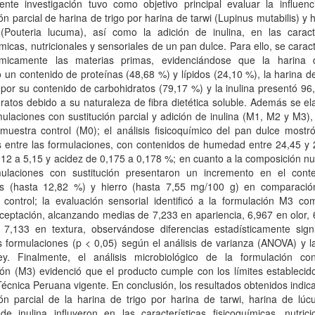
ente investigación tuvo como objetivo principal evaluar la influenc
ión parcial de harina de trigo por harina de tarwi (Lupinus mutabilis) y 
(Pouteria lucuma), así como la adición de inulina, en las caracte
ímicas, nutricionales y sensoriales de un pan dulce. Para ello, se carac
uímicamente las materias primas, evidenciándose que la harina 
 un contenido de proteínas (48,68 %) y lípidos (24,10 %), la harina 
por su contenido de carbohidratos (79,17 %) y la inulina presentó 9
ratos debido a su naturaleza de fibra dietética soluble. Además se e
mulaciones con sustitución parcial y adición de inulina (M1, M2 y M3
uestra control (M0); el análisis fisicoquímico del pan dulce mostró
s entre las formulaciones, con contenidos de humedad entre 24,45 y 
12 a 5,15 y acidez de 0,175 a 0,178 %; en cuanto a la composición nut
mulaciones con sustitución presentaron un incremento en el cont
as (hasta 12,82 %) y hierro (hasta 7,55 mg/100 g) en comparació
 control; la evaluación sensorial identificó a la formulación M3 co
eptación, alcanzando medias de 7,233 en apariencia, 6,967 en olor, 
 7,133 en textura, observándose diferencias estadísticamente signif
s formulaciones (p < 0,05) según el análisis de varianza (ANOVA) y 
y. Finalmente, el análisis microbiológico de la formulación c
ón (M3) evidenció que el producto cumple con los límites establecid
cnica Peruana vigente. En conclusión, los resultados obtenidos indic
ión parcial de la harina de trigo por harina de tarwi, harina de lú
de inulina influyeron en las características fisicoquímicas, nutric