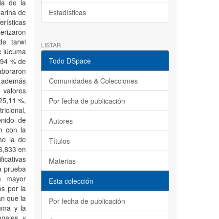
ia de la
harina de
Estadísticas
rísticas
terizaron
de tarwi
LISTAR
de lúcuma
Todo DSpace
6,94 % de
laboraron
), además
Comunidades & Colecciones
 valores
25,11 %,
Por fecha de publicación
ricional,
enido de
Autores
n con la
mo la de
Títulos
6,833 en
icativas
Materias
la prueba
on mayor
Esta colección
os por la
an que la
Por fecha de publicación
cuma y la
ionales y