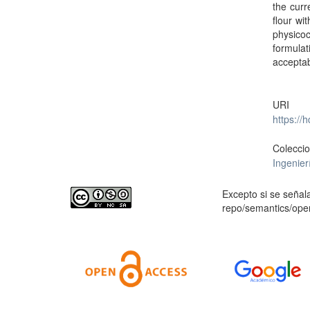
the curr
flour wi
physico
formulat
acceptabi
URI
https://
Colecci
Ingenier
Excepto si se señala
repo/semantics/op