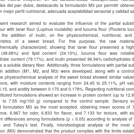
les del pan dulce, destacando la formulación M3 por permitir obtene
n mejor perfil nutricional, adecuada aceptabilidad sensorial y calidad sa
ent research aimed to evaluate the influence of the partial substit
our with tarwi flour (Lupinus mutabilis) and lucuma flour (Pouteria lu
 the addition of inulin, on the physicochemical, nutritional, and
eristics of a sweet bread. For this purpose, the raw materi
chemically characterized, showing that tarwi flour presented a high
 (48.68%) and lipid content (24.10%), lucuma flour was notable
rate content (79.17%), and inulin presented 96.94% carbohydrates du
s a soluble dietary fiber. Additionally, three formulations with partial sub
lin addition (M1, M2, and M3) were developed, along with a contro
he physicochemical analysis of the sweet bread showed similar valu
tions, with moisture contents ranging from 24.45 to 25.11%, pH val
5.15, and acidity between 0.175 and 0.178%. Regarding nutritional com
tituted formulations showed an increase in protein content (up to 12
p to 7.55 mg/100 g) compared to the control sample. Sensory ev
ied formulation M3 as the most accepted, obtaining mean scores of 7
ce, 6.967 for odor, 6.833 for flavor, and 7.133 for texture, with stat
ant differences among formulations (p < 0.05) according to analysis of
 and Tukey’s test. Finally, microbiological analysis of the most 
ion (M3) demonstrated that the product complies with the limits estab