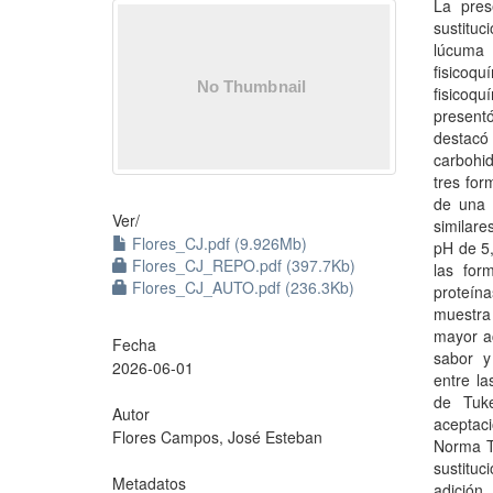
La pres
sustituc
lúcuma 
fisicoqu
fisicoq
presentó
destacó 
carbohid
tres for
de una m
Ver/
similare
Flores_CJ.pdf (9.926Mb)
pH de 5,
Flores_CJ_REPO.pdf (397.7Kb)
las for
Flores_CJ_AUTO.pdf (236.3Kb)
proteín
muestra
mayor ac
Fecha
sabor y
2026-06-01
entre la
de Tuke
Autor
aceptaci
Flores Campos, José Esteban
Norma Té
sustituc
Metadatos
adición 