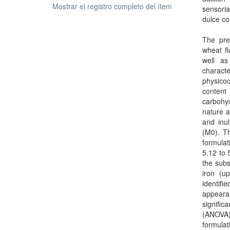
Mostrar el registro completo del ítem
sensoria
dulce co
The pres
wheat fl
well as
charact
physico
content
carbohyd
nature a
and inu
(M0). T
formula
5.12 to 
the subs
iron (u
identif
appearan
signific
(ANOVA)
formulat