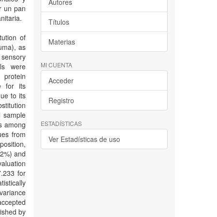
Autores
r un pan
nitaria.
Títulos
ution of
Materias
cuma), as
 sensory
MI CUENTA
als were
 protein
Acceder
 for its
e to its
Registro
stitution
l sample
ESTADÍSTICAS
es among
ues from
Ver Estadísticas de uso
position,
.82%) and
aluation
.233 for
istically
 variance
accepted
lished by