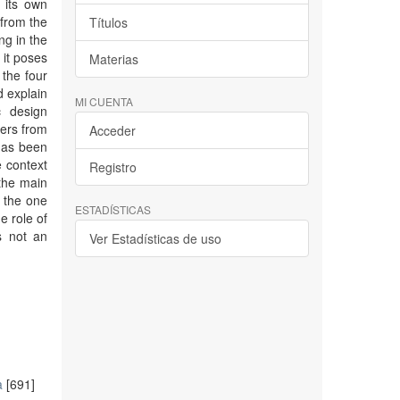
 its own
 from the
Títulos
ng in the
it poses
Materias
 the four
d explain
MI CUENTA
c design
hers from
Acceder
has been
e context
Registro
the main
n the one
ESTADÍSTICAS
e role of
s not an
Ver Estadísticas de uso
a
[691]