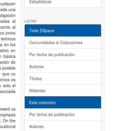
Estadísticas
cualquier
 cada una
stigación
nadas al
LISTAR
ente, al
Todo DSpace
tico como
teóricos
Comunidades & Colecciones
ta en los
ativo, en
Por fecha de publicación
n básica
cación de
Autores
o posible
r que no
Títulos
inios es
 solo el
Materias
asociada
Esta colección
llowed us
Por fecha de publicación
 emphasis
t. On the
ucational
Autores