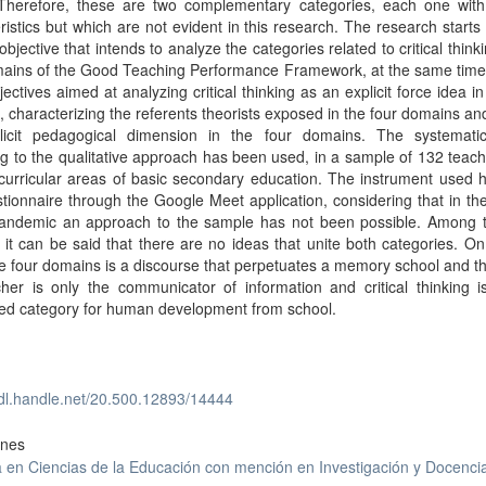
Therefore, these are two complementary categories, each one with
ristics but which are not evident in this research. The research starts
objective that intends to analyze the categories related to critical thinki
mains of the Good Teaching Performance Framework, at the same time 
jectives aimed at analyzing critical thinking as an explicit force idea in
 characterizing the referents theorists exposed in the four domains an
licit pedagogical dimension in the four domains. The systemati
g to the qualitative approach has been used, in a sample of 132 teac
curricular areas of basic secondary education. The instrument used 
tionnaire through the Google Meet application, considering that in th
pandemic an approach to the sample has not been possible. Among 
, it can be said that there are no ideas that unite both categories. O
e four domains is a discourse that perpetuates a memory school and th
her is only the communicator of information and critical thinking i
ted category for human development from school.
hdl.handle.net/20.500.12893/14444
ones
 en Ciencias de la Educación con mención en Investigación y Docenci