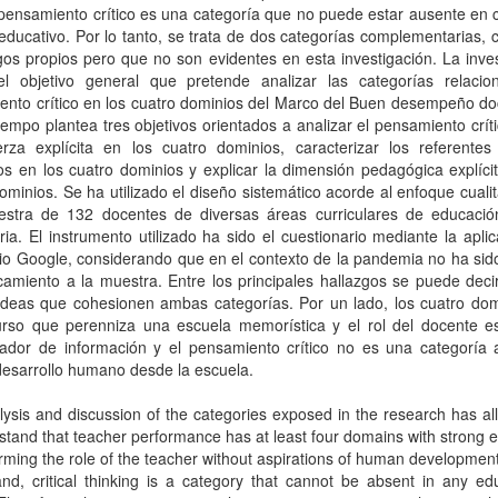
 pensamiento crítico es una categoría que no puede estar ausente en 
ducativo. Por lo tanto, se trata de dos categorías complementarias,
os propios pero que no son evidentes en esta investigación. La inve
el objetivo general que pretende analizar las categorías relacio
nto crítico en los cuatro dominios del Marco del Buen desempeño doc
empo plantea tres objetivos orientados a analizar el pensamiento crí
erza explícita en los cuatro dominios, caracterizar los referentes 
s en los cuatro dominios y explicar la dimensión pedagógica explíci
ominios. Se ha utilizado el diseño sistemático acorde al enfoque cualit
stra de 132 docentes de diversas áreas curriculares de educació
ia. El instrumento utilizado ha sido el cuestionario mediante la apli
io Google, considerando que en el contexto de la pandemia no ha sid
amiento a la muestra. Entre los principales hallazgos se puede deci
 ideas que cohesionen ambas categorías. Por un lado, los cuatro dom
urso que perenniza una escuela memorística y el rol del docente es
ador de información y el pensamiento crítico no es una categoría 
desarrollo humano desde la escuela.
ysis and discussion of the categories exposed in the research has a
stand that teacher performance has at least four domains with strong
irming the role of the teacher without aspirations of human developmen
nd, critical thinking is a category that cannot be absent in any ed