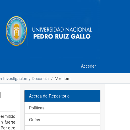
Acceder
n Investigación y Docencia
Ver ítem
l
Acerca de Repositorio
Políticas
permitido
Guías
n fuerte
 Por otro