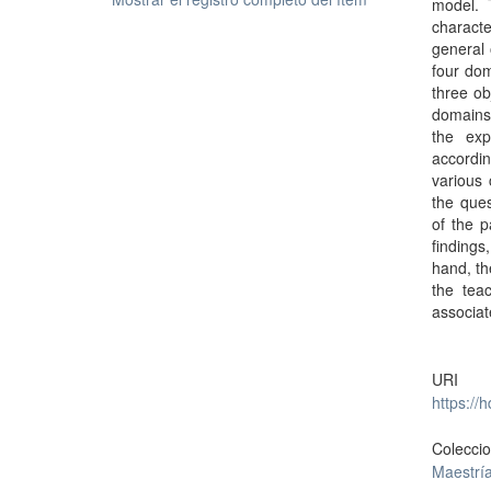
model. 
characte
general 
four do
three ob
domains,
the exp
accordin
various 
the ques
of the 
findings
hand, th
the teac
associa
URI
https://
Colecci
Maestría