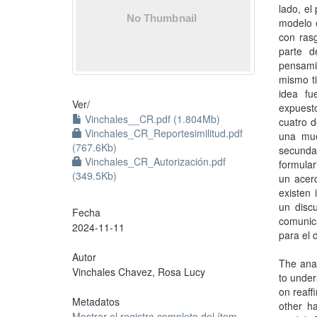
lado, el
modelo e
con rasg
parte d
pensamie
mismo ti
idea fu
Ver/
expuesto
Vinchales__CR.pdf (1.804Mb)
cuatro d
Vinchales_CR_Reportesimilitud.pdf
una mue
(767.6Kb)
secundar
Vinchales_CR_Autorización.pdf
formular
(349.5Kb)
un acerc
existen
un disc
Fecha
comunic
2024-11-11
para el 
Autor
The anal
Vinchales Chavez, Rosa Lucy
to under
on reaff
Metadatos
other ha
Mostrar el registro completo del ítem