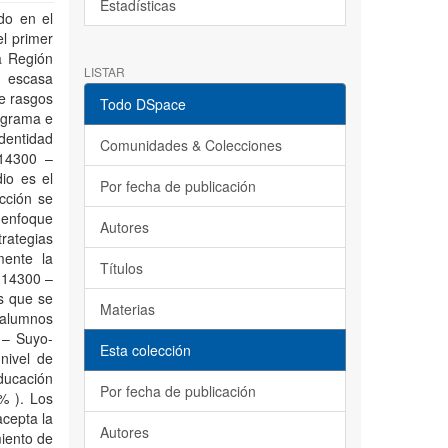
Estadísticas
do en el
el primer
a Región
LISTAR
, escasa
de rasgos
Todo DSpace
ograma e
dentidad
Comunidades & Colecciones
 14300 –
io es el
Por fecha de publicación
cción se
 enfoque
Autores
trategias
mente la
Títulos
º 14300 –
s que se
Materias
s alumnos
 – Suyo-
Esta colección
nivel de
ducación
Por fecha de publicación
% ). Los
acepta la
Autores
imiento de