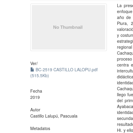
La prese
enfoque 
año de 
Piura, 
valoraci
y costum
estrateg
regiona
Cachaqu
proceso
Ver/
centra 
BC-2519 CASTILLO LALOPU.pdf
intercul
(515.5Kb)
didácti
identida
Cachaqui
Fecha
llego fu
2019
del pri
Ayabaca
Autor
identid
Castillo Lalupú, Pascuala
secunda
resultad
Metadatos
Hi. y ell