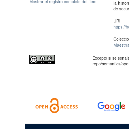
Mostrar el registro completo del ítem
la histo
de secun
URI
https://
Colecci
Maestría
Excepto si se señala
repo/semantics/op