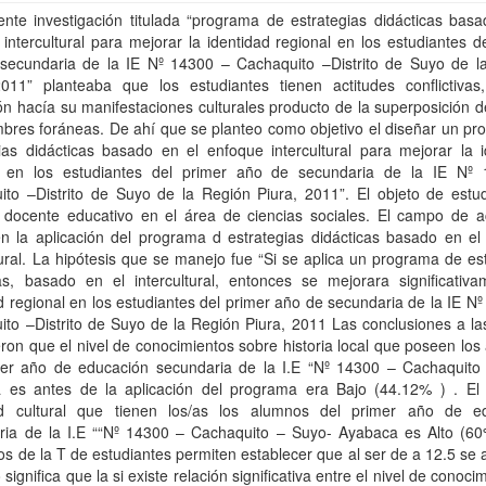
nte investigación titulada “programa de estrategias didácticas basa
intercultural para mejorar la identidad regional en los estudiantes d
secundaria de la IE Nº 14300 – Cachaquito –Distrito de Suyo de l
2011” planteaba que los estudiantes tienen actitudes conflictivas
ón hacía su manifestaciones culturales producto de la superposición 
bres foráneas. De ahí que se planteo como objetivo el diseñar un pr
ias didácticas basado en el enfoque intercultural para mejorar la i
l en los estudiantes del primer año de secundaria de la IE Nº
ito –Distrito de Suyo de la Región Piura, 2011”. El objeto de estud
 docente educativo en el área de ciencias sociales. El campo de a
en la aplicación del programa d estrategias didácticas basado en el
tural. La hipótesis que se manejo fue “Si se aplica un programa de es
cas, basado en el intercultural, entonces se mejorara significativa
d regional en los estudiantes del primer año de secundaria de la IE N
to –Distrito de Suyo de la Región Piura, 2011 Las conclusiones a la
eron que el nivel de conocimientos sobre historia local que poseen lo
mer año de educación secundaria de la I.E “Nº 14300 – Cachaquito
 es antes de la aplicación del programa era Bajo (44.12% ) . El 
ad cultural que tienen los/as los alumnos del primer año de e
ria de la I.E ““Nº 14300 – Cachaquito – Suyo- Ayabaca es Alto (60
os de la T de estudiantes permiten establecer que al ser de a 12.5 se 
o significa que la si existe relación significativa entre el nivel de conoc