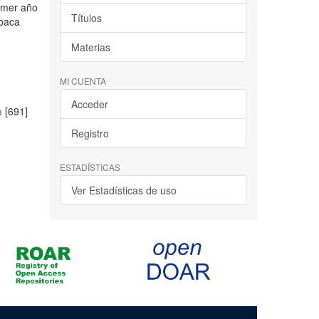
rimer año
Títulos
abaca
Materias
MI CUENTA
Acceder
a
[691]
Registro
ESTADÍSTICAS
Ver Estadísticas de uso