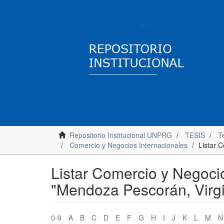
Repositorio Institucional UNPRG
TESIS
Te
Comercio y Negocios Internacionales
Listar 
Listar Comercio y Negocio
"Mendoza Pescorán, Virgi
0-9
A
B
C
D
E
F
G
H
I
J
K
L
M
N