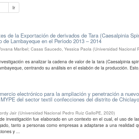
Ir
tes de la Exportación de derivados de Tara (Caesalpinia Sp
o de Lambayeque en el Periodo 2013 – 2014
ovana Maribel
;
Casas Saucedo, Yessica Paola
(
Universidad Nacional 
)
investigación es analizar la cadena de valor de la tara (Caesalpinia spi
bayeque, centrando su análisis en el eslabón de la producción. Esto,
omercio electrónico para la ampliación y penetración a nuev
MYPE del sector textil confecciones del distrito de Chiclayo
ordy Jair
(
Universidad Nacional Pedro Ruiz GalloPE
,
2020
)
 de investigación fue elaborado en un contexto en el cual, el uso de l
igado, tanto a personas como empresas a adaptarse a una realidad q
iones y ...