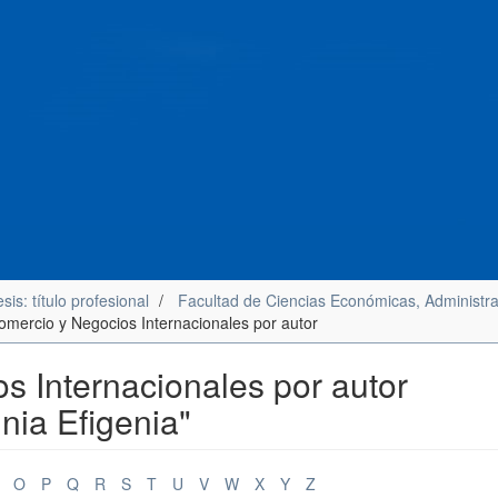
sis: título profesional
Facultad de Ciencias Económicas, Administra
Comercio y Negocios Internacionales por autor
s Internacionales por autor
nia Efigenia"
O
P
Q
R
S
T
U
V
W
X
Y
Z