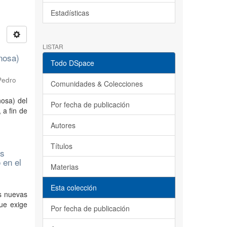
Estadísticas
LISTAR
inosa)
Todo DSpace
Pedro
Comunidades & Colecciones
nosa) del
Por fecha de publicación
 a fin de
Autores
Títulos
os
 en el
Materias
Esta colección
as nuevas
ue exige
Por fecha de publicación