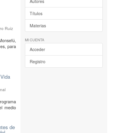
Autores
Títulos
Materias
ro Ruiz
MI CUENTA
Monsefú,
res, para
Acceder
Registro
 Vida
nal
 Programa
el medio
ntes de
del