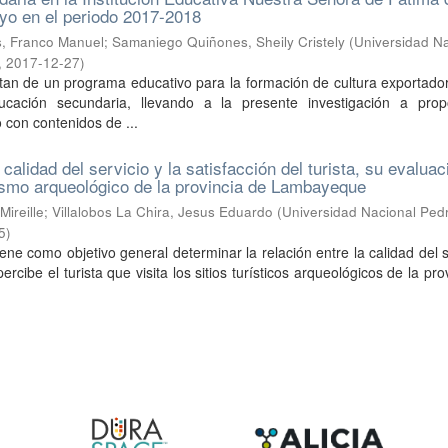
layo en el periodo 2017-2018
s, Franco Manuel
;
Samaniego Quiñones, Sheily Cristely
(
Universidad N
,
2017-12-27
)
tan de un programa educativo para la formación de cultura exportado
ucación secundaria, llevando a la presente investigación a pro
con contenidos de ...
 calidad del servicio y la satisfacción del turista, su evalua
rismo arqueológico de la provincia de Lambayeque
Mireille
;
Villalobos La Chira, Jesus Eduardo
(
Universidad Nacional Ped
5
)
iene como objetivo general determinar la relación entre la calidad del s
percibe el turista que visita los sitios turísticos arqueológicos de la pro