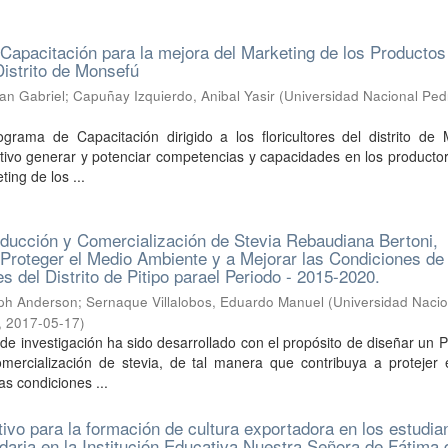
apacitación para la mejora del Marketing de los Productos
Distrito de Monsefú
an Gabriel
;
Capuñay Izquierdo, Anibal Yasir
(
Universidad Nacional Ped
rama de Capacitación dirigido a los floricultores del distrito de 
tivo generar y potenciar competencias y capacidades en los producto
ing de los ...
ducción y Comercialización de Stevia Rebaudiana Bertoni,
Proteger el Medio Ambiente y a Mejorar las Condiciones de
es del Distrito de Pitipo parael Periodo - 2015-2020.
seph Anderson
;
Sernaque Villalobos, Eduardo Manuel
(
Universidad Nacio
,
2017-05-17
)
 de investigación ha sido desarrollado con el propósito de diseñar un
mercialización de stevia, de tal manera que contribuya a protejer 
as condiciones ...
vo para la formación de cultura exportadora en los estudia
aria en la Institución Educativa Nuestra Señora de Fátima 