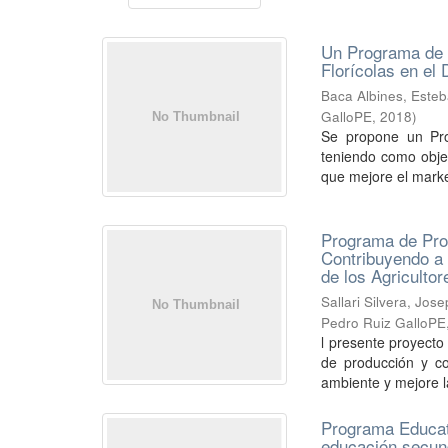
Un Programa de C
Florícolas en el 
Baca Albines, Esteb
GalloPE
,
2018
)
Se propone un Prog
teniendo como obje
que mejore el market
Programa de Pro
Contribuyendo a 
de los Agricultor
Sallari Silvera, Jo
Pedro Ruiz GalloPE
l presente proyecto
de producción y co
ambiente y mejore l
Programa Educati
educación secund