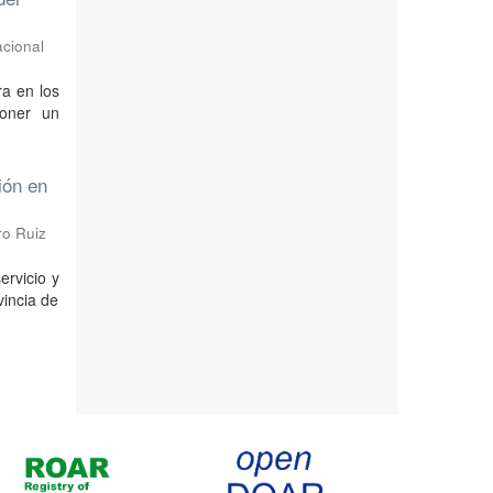
acional
ra en los
poner un
ción en
ro Ruiz
ervicio y
vincia de