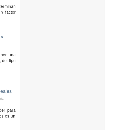
terminan
n factor
nea
ener una
 del tipo
neales
iz
der para
les es un