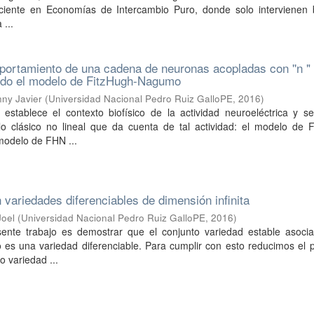
ficiente en Economías de Intercambio Puro, donde solo intervienen 
 ...
portamiento de una cadena de neuronas acopladas con ''n "
ando el modelo de FitzHugh-Nagumo
nny Javier
(
Universidad Nacional Pedro Ruiz GalloPE
,
2016
)
 establece el contexto biofísico de la actividad neuroeléctrica y s
 clásico no lineal que da cuenta de tal actividad: el modelo de F
odelo de FHN ...
 variedades diferenciables de dimensión infinita
Joel
(
Universidad Nacional Pedro Ruiz GalloPE
,
2016
)
esente trabajo es demostrar que el conjunto variedad estable asoci
o es una variedad diferenciable. Para cumplir con esto reducimos el
o variedad ...