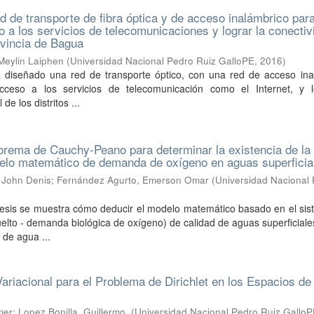
d de transporte de fibra óptica y de acceso inalámbrico par
o a los servicios de telecomunicaciones y lograr la conectiv
rovincia de Bagua
 Meylin Laiphen
(
Universidad Nacional Pedro Ruiz GalloPE
,
2016
)
a diseñado una red de transporte óptico, con una red de acceso ina
cceso a los servicios de telecomunicación como el Internet, y l
de los distritos ...
eorema de Cauchy-Peano para determinar la existencia de la
delo matemático de demanda de oxígeno en aguas superficia
 John Denis
;
Fernández Agurto, Emerson Omar
(
Universidad Nacional
)
 tesis se muestra cómo deducir el modelo matemático basado en el si
elto - demanda biológica de oxígeno) de calidad de aguas superficial
 de agua ...
ariacional para el Problema de Dirichlet en los Espacios de
mer
;
Lopez Bonilla, Guillermo.
(
Universidad Nacional Pedro Ruiz Gallo