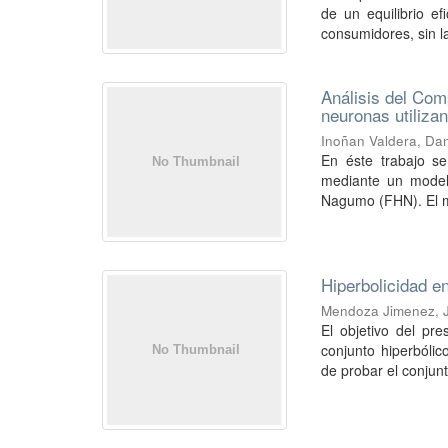
de un equilibrio e
consumidores, sin la
Análisis del Com
neuronas utiliz
Inoñan Valdera, Da
En éste trabajo se
mediante un modelo
Nagumo (FHN). El m
Hiperbolicidad en
Mendoza Jimenez, 
El objetivo del pr
conjunto hiperbólic
de probar el conjunt