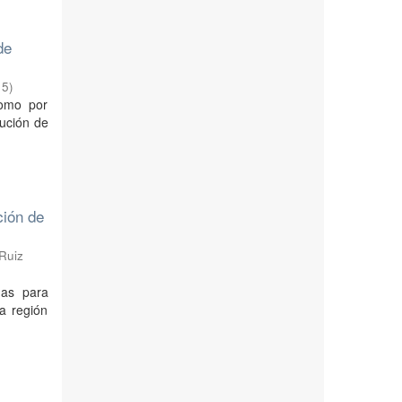
de
15
)
como por
lución de
ción de
Ruiz
das para
a región