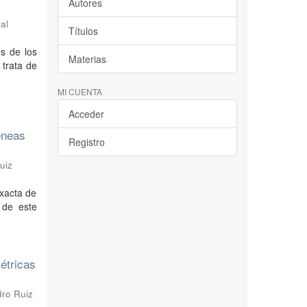
Autores
al
Títulos
s de los
Materias
 trata de
MI CUENTA
Acceder
éneas
Registro
uiz
exacta de
 de este
étricas
dro Ruiz