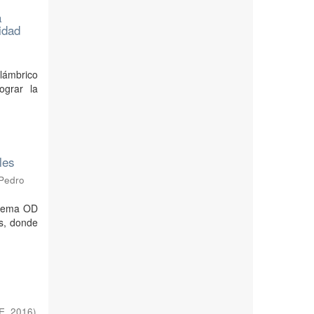
a
idad
lámbrico
ograr la
les
 Pedro
stema OD
es, donde
PE
,
2016
)