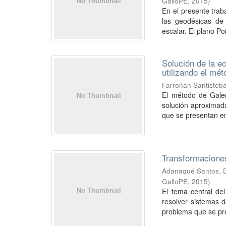
GalloPE
,
2015
)
En el presente tra
las geodésicas de
escalar. El plano Poi
Solución de la e
utilizando el mét
Farroñan Santisteba
El método de Gale
solución aproximada
que se presentan en
Transformacione
Adanaqué Santos, D
GalloPE
,
2015
)
El tema central de
resolver sistemas d
problema que se pre