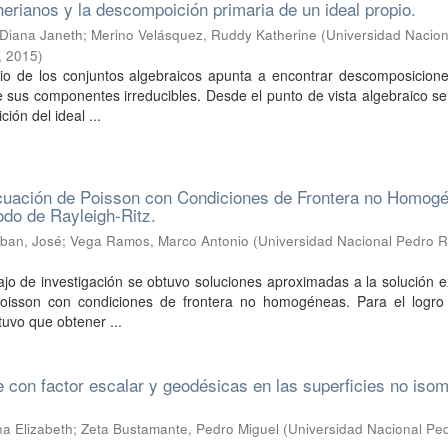
herianos y la descompoición primaria de un ideal propio.
Diana Janeth
;
Merino Velásquez, Ruddy Katherine
(
Universidad Nacion
,
2015
)
dio de los conjuntos algebraicos apunta a encontrar descomposicione
sus componentes irreducibles. Desde el punto de vista algebraico se
ión del ideal ...
Ecuación de Poisson con Condiciones de Frontera no Homog
odo de Rayleigh-Ritz.
eban, José
;
Vega Ramos, Marco Antonio
(
Universidad Nacional Pedro R
ajo de investigación se obtuvo soluciones aproximadas a la solución 
oisson con condiciones de frontera no homogéneas. Para el logro
tuvo que obtener ...
 con factor escalar y geodésicas en las superficies no isom
na Elizabeth
;
Zeta Bustamante, Pedro Miguel
(
Universidad Nacional Pe