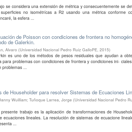
bajo se considera una extensión de métrica y consecuentemente se de
 superficies no isométrícas a R2 usando una métrica conforme co
ncaré, la esfera ...
cuación de Poisson con condiciones de frontera no homogé
odo de Galerkin.
n, Alvaro
(
Universidad Nacional Pedro Ruiz GalloPE
,
2015
)
rkin es uno de los métodos de pesos residuales que ayudan a obt
 para problemas con condiciones de frontera y condiciones ini- ciales,
 problemas ...
s de Householder para resolver Sistemas de Ecuaciones Li
anny Wuilliam
;
Tuñoque Larrea, Jorge
(
Universidad Nacional Pedro Ru
l presente trabajo es la aplicación de transformaciones de Househol
e ecuaciones lineales. La resolución de sistemas de ecuacione linea
senta ...