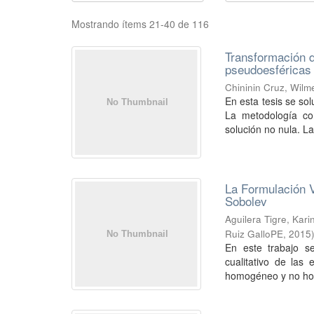
Mostrando ítems 21-40 de 116
Transformación d
pseudoesféricas 
Chininin Cruz, Wil
En esta tesis se sol
La metodología con
solución no nula. La
La Formulación V
Sobolev
Aguilera Tigre, Kari
Ruiz GalloPE
,
2015
En este trabajo s
cualitativo de las
homogéneo y no hom