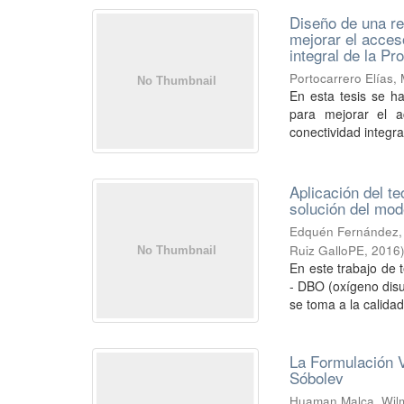
Diseño de una re
mejorar el acces
integral de la P
Portocarrero Elías,
En esta tesis se h
para mejorar el a
conectividad integral 
Aplicación del t
solución del mo
Edquén Fernández,
Ruiz GalloPE
,
2016
En este trabajo de
- DBO (oxígeno disu
se toma a la calidad
La Formulación V
Sóbolev
Huaman Malca, Wil