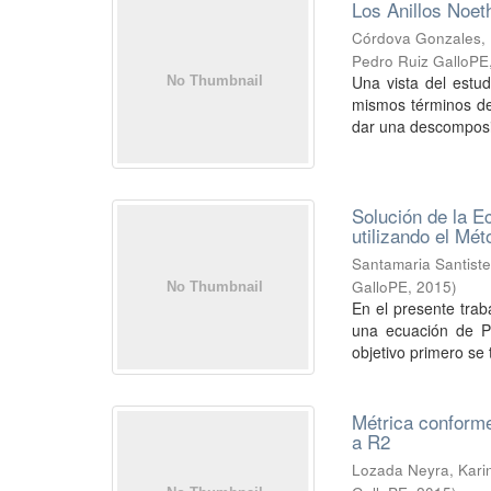
Los Anillos Noet
Córdova Gonzales, 
Pedro Ruiz GalloPE
Una vista del estu
mismos términos de 
dar una descomposic
Solución de la 
utilizando el Mét
Santamaria Santist
GalloPE
,
2015
)
En el presente trab
una ecuación de P
objetivo primero se 
Métrica conforme
a R2
Lozada Neyra, Kari