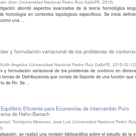
win Jhon
(
Universidad Nacional Pedro Ruiz GalloPE
,
2015
)
stigación abordó aspectos avanzados de la teoría homológica singu
de homología en contextos topológicos específicos. Se inicia defini
 como una ...
lev y formulación variacional de los problemas de contorno
Yulith Angelica
(
Universidad Nacional Pedro Ruiz GalloPE
,
2015-02-12
v y formulación variacional de los problemas de contorno en dimens
s temas de Distribuciones que consta de Soporte de una función que 
to de Rn. Se ...
 Equilibrio Eficiente para Economías de Intercambio Puro
eorema de Hahn-Banach
arisol
;
Tantajulca Mesones, José Luis
(
Universidad Nacional Pedro Rui
3
)
tigación, se realizó una revisión bibliográfica sobre el estudio de la e