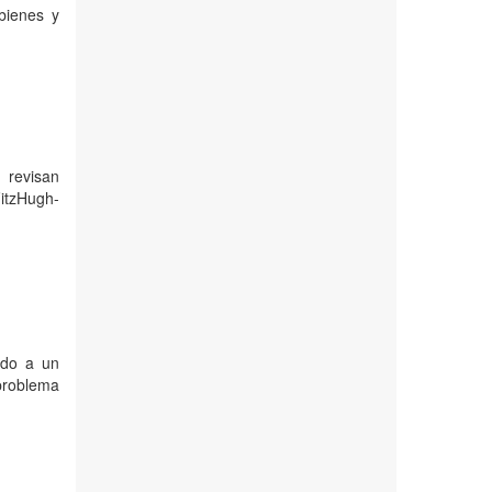
bienes y
e revisan
itzHugh-
ado a un
 problema