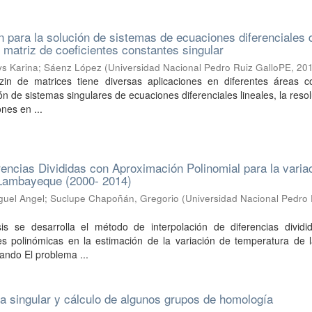
n para la solución de sistemas de ecuaciones diferenciales 
 matriz de coeficientes constantes singular
ys Karina
;
Sáenz López
(
Universidad Nacional Pedro Ruiz GalloPE
,
20
zin de matrices tiene diversas aplicaciones en diferentes áreas 
ón de sistemas singulares de ecuaciones diferenciales lineales, la reso
nes en ...
encias Divididas con Aproximación Polinomial para la varia
Lambayeque (2000- 2014)
guel Angel
;
Suclupe Chapoñán, Gregorio
(
Universidad Nacional Pedro 
is se desarrolla el método de interpolación de diferencias dividi
es polinómicas en la estimación de la variación de temperatura de l
ndo El problema ...
a singular y cálculo de algunos grupos de homología