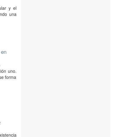
lar y el
endo una
 en
)
ión uno.
se forma
z
xistencia