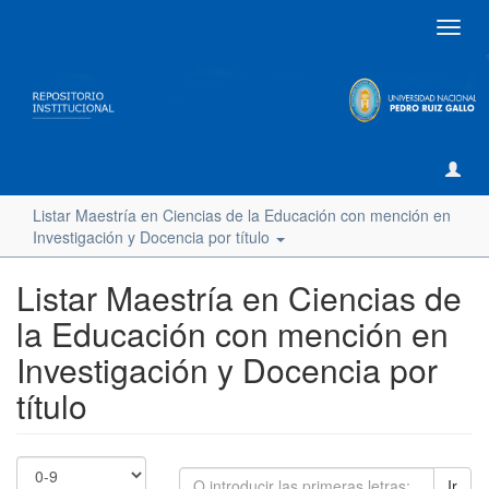
Camb
naveg
Listar Maestría en Ciencias de la Educación con mención en
Investigación y Docencia por título
Listar Maestría en Ciencias de
la Educación con mención en
Investigación y Docencia por
título
Ir